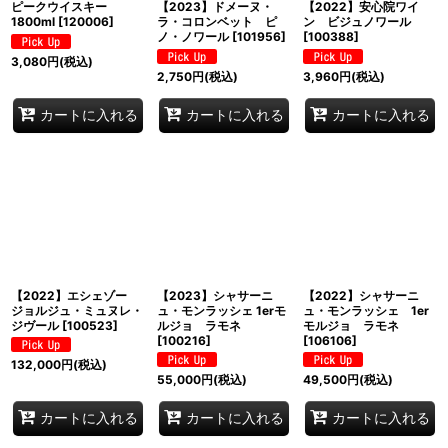
ピークウイスキー
【2023】ドメーヌ・
【2022】安心院ワイ
1800ml
[
120006
]
ラ・コロンベット ピ
ン ビジュノワール
ノ・ノワール
[
101956
]
[
100388
]
3,080
円
(税込)
2,750
円
(税込)
3,960
円
(税込)
カートに入れる
カートに入れる
カートに入れる
【2022】エシェゾー
【2023】シャサーニ
【2022】シャサーニ
ジョルジュ・ミュヌレ・
ュ・モンラッシェ 1erモ
ュ・モンラッシェ 1er
ジヴール
[
100523
]
ルジョ ラモネ
モルジョ ラモネ
[
100216
]
[
106106
]
132,000
円
(税込)
55,000
円
(税込)
49,500
円
(税込)
カートに入れる
カートに入れる
カートに入れる