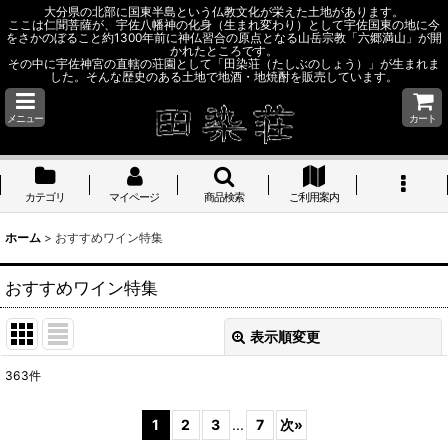
大分県の北部に国東半島という仏教文化が栄えた土地があります。
ここは仁聞菩薩が、宇佐八幡神の化身（生まれ変わり）として宇佐国東の地に今
をさかのぼること約1300年前に神仏習合の原点となる山岳宗教「六郷満山」が開
かれたところです。
その中に宇佐神宮の直轄の荘園として「田染荘（たしぶのしょう）」が生まれま
した。そんな歴史のある土地で地酒・地焼酎を販売しています。
メニュー
カート
カテゴリ
マイページ
商品検索
ご利用案内
ホーム
>
おすすめワイン特集
おすすめワイン特集
表示順変更
閉じる
363
件
表示数
:
1
2
3
...
7
次
»