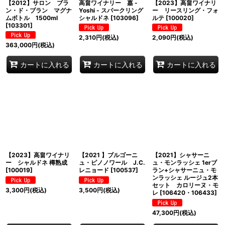
【2012】サロン ブラ
高畠ワイナリー 嘉 -
【2023】高畠ワイナリ
ン・ド・ブラン マグナ
Yoshi - スパークリング
ー リースリング・フォ
ムボトル 1500ml
シャルドネ
[
103096
]
ルテ
[
100020
]
[
103301
]
2,310
円
(税込)
2,090
円
(税込)
363,000
円
(税込)
カートに入れる
カートに入れる
カートに入れる
【2023】高畠ワイナリ
【2021 】ブルゴーニ
【2021】シャサーニ
ー シャルドネ 樽熟成
ュ・ピノノワール J.C.
ュ・モンラッシェ 1erブ
[
100019
]
レニョード
[
100537
]
ラン+シャサーニュ・モ
ンラッシェ ルージュ2本
セット カロリーヌ・モ
3,300
円
(税込)
3,500
円
(税込)
レ
[
106420・106433
]
47,300
円
(税込)