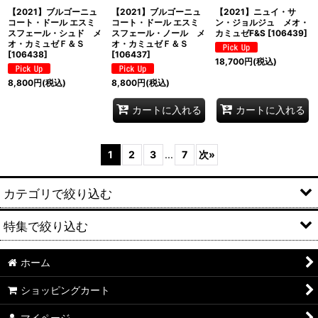
【2021】ブルゴーニュ
【2021】ブルゴーニュ
【2021】ニュイ・サ
コート・ドール エスミ
コート・ドール エスミ
ン・ジョルジュ メオ・
スフェール・シュド メ
スフェール・ノール メ
カミュゼF&S
[
106439
]
オ・カミュゼＦ＆Ｓ
オ・カミュゼＦ＆Ｓ
[
106438
]
[
106437
]
18,700
円
(税込)
8,800
円
(税込)
8,800
円
(税込)
カートに入れる
カートに入れる
1
2
3
...
7
次
»
カテゴリで絞り込む
特集で絞り込む
厳撰飲み比べセット
兼八（かねはち）セット商品
ホーム
麦焼酎
ショッピングカート
兼八（かねはち）ギフトセット
米焼酎
マイページ