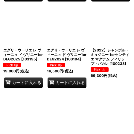
エグリ・ウーリエ レ ヴ
エグリ・ウーリエ レ ヴ
【2022】シャンボル・
ィーニュ ド ヴリニー1er
ィーニュ ド ヴリニー1er
ミュジニー 1erセンティ
DEG2025
[
103195
]
DEG2024
[
103194
]
エ マグナム フィリッ
プ・パカレ
[
100238
]
19,000
円
(税込)
16,500
円
(税込)
69,300
円
(税込)
カートに入れる
カートに入れる