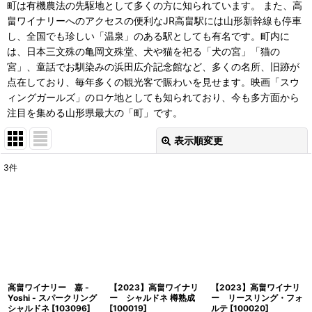
町は有機農法の先駆地として多くの方に知られています。 また、高
畠ワイナリーへのアクセスの便利なJR高畠駅には山形新幹線も停車
し、全国でも珍しい「温泉」のある駅としても有名です。町内に
は、日本三文殊の亀岡文殊堂、犬や猫を祀る「犬の宮」「猫の
宮」、童話でお馴染みの浜田広介記念館など、多くの名所、旧跡が
点在しており、毎年多くの観光客で賑わいを見せます。映画「スウ
ィングガールズ」のロケ地としても知られており、今も多方面から
注目を集める山形県最大の「町」です。
表示順変更
閉じる
3
件
表示数
:
並び順
:
絞り込む
高畠ワイナリー 嘉 -
【2023】高畠ワイナリ
【2023】高畠ワイナリ
Yoshi - スパークリング
ー シャルドネ 樽熟成
ー リースリング・フォ
シャルドネ
[
103096
]
[
100019
]
ルテ
[
100020
]