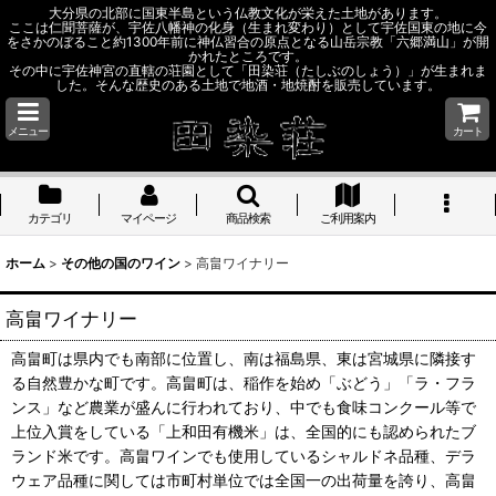
大分県の北部に国東半島という仏教文化が栄えた土地があります。
ここは仁聞菩薩が、宇佐八幡神の化身（生まれ変わり）として宇佐国東の地に今
をさかのぼること約1300年前に神仏習合の原点となる山岳宗教「六郷満山」が開
かれたところです。
その中に宇佐神宮の直轄の荘園として「田染荘（たしぶのしょう）」が生まれま
した。そんな歴史のある土地で地酒・地焼酎を販売しています。
メニュー
カート
カテゴリ
マイページ
商品検索
ご利用案内
ホーム
>
その他の国のワイン
>
高畠ワイナリー
高畠ワイナリー
高畠町は県内でも南部に位置し、南は福島県、東は宮城県に隣接す
る自然豊かな町です。高畠町は、稲作を始め「ぶどう」「ラ・フラ
ンス」など農業が盛んに行われており、中でも食味コンクール等で
上位入賞をしている「上和田有機米」は、全国的にも認められたブ
ランド米です。高畠ワインでも使用しているシャルドネ品種、デラ
ウェア品種に関しては市町村単位では全国一の出荷量を誇り、高畠