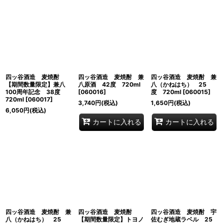
表示数
:
並び順
:
絞り込む
四ッ谷酒造 麦焼酎
四ッ谷酒造 麦焼酎 兼
四ッ谷酒造 麦焼酎 兼
【期間数量限定】兼八
八原酒 42度 720ml
八（かねはち） 25
100周年記念 38度
[
060016
]
度 720ml
[
060015
]
720ml
[
060017
]
3,740
円
(税込)
1,650
円
(税込)
6,050
円
(税込)
カートに入れる
カートに入れる
四ッ谷酒造 麦焼酎 兼
四ッ谷酒造 麦焼酎
四ッ谷酒造 麦焼酎 宇
八（かねはち） 25
【期間数量限定】トヨノ
佐むぎ地蔵ラベル 25