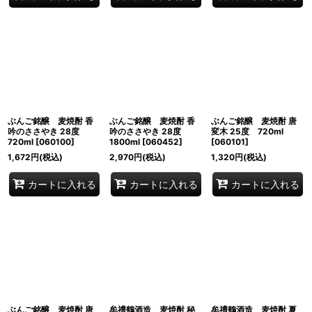
ぶんご銘醸 麦焼酎 香
ぶんご銘醸 麦焼酎 香
ぶんご銘醸 麦焼酎 唐
吟のささやき 28度
吟のささやき 28度
変木 25度 720ml
720ml
[
060100
]
1800ml
[
060452
]
[
060101
]
1,672
円
(税込)
2,970
円
(税込)
1,320
円
(税込)
カートに入れる
カートに入れる
カートに入れる
ぶんご銘醸 麦焼酎 唐
牟禮鶴酒造 麦焼酎 秘
牟禮鶴酒造 麦焼酎 夏