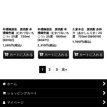
牟禮鶴酒造 麦焼酎 牟
牟禮鶴酒造 麦焼酎 牟
久家本店 麦焼酎 赤神
禮鶴壱越（むれづるいち
禮鶴壱越（むれづるいち
力（あかしんりき）25
こつ）25度 720ml
こつ）25度 1800ml
度 720ml
[
060019
]
[
60182
]
[
60471
]
1,760
円
(税込)
1,265
円
(税込)
2,310
円
(税込)
カートに入れる
カートに入れる
カートに入れる
1
2
3
次
»
ホーム
ショッピングカート
マイページ