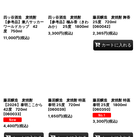
四ッ谷酒造 麦焼酎
四ッ谷酒造 麦焼酎
藤居醸造 麦焼酎 舞香
【参考品】兼八サッカー
【参考品】極み香（きわ
25度 720ml
ワールドカップ 42
みか） 25度 1800ml
[
060042
]
度 750ml
3,300
円
(税込)
2,365
円
(税込)
11,000
円
(税込)
カートに入れる
藤居醸造 麦焼酎
藤居醸造 麦焼酎 特蒸
藤居醸造 麦焼酎 特蒸
【2026】泰明ここから
泰明 25度 720ml
泰明 25度 1800ml
42度 720ml
[
060039
]
[
060350
]
[
060033
]
1,650
円
(税込)
3,300
円
(税込)
4,400
円
(税込)