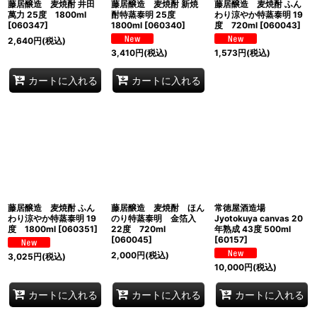
藤居醸造 麦焼酎 井田
藤居醸造 麦焼酎 新焼
藤居醸造 麦焼酎 ふん
萬力 25度 1800ml
酎特蒸泰明 25度
わり涼やか特蒸泰明 19
[
060347
]
1800ml
[
060340
]
度 720ml
[
060043
]
2,640
円
(税込)
3,410
円
(税込)
1,573
円
(税込)
カートに入れる
カートに入れる
藤居醸造 麦焼酎 ふん
藤居醸造 麦焼酎 ほん
常徳屋酒造場
わり涼やか特蒸泰明 19
のり特蒸泰明 金箔入
Jyotokuya canvas 20
度 1800ml
[
060351
]
22度 720ml
年熟成 43度 500ml
[
060045
]
[
60157
]
2,000
円
(税込)
3,025
円
(税込)
10,000
円
(税込)
カートに入れる
カートに入れる
カートに入れる