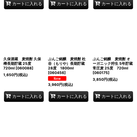
カートに入れる
カートに入れる
カートに入れる
久保酒蔵 麦焼酎 久保
ぶんご銘醸 麦焼酎 杜
ぶんご銘醸 麦焼酎 オ
樽長期貯蔵 25度
谷（もりや）長期貯蔵
ーガニック狩生 5年貯蔵
720ml
[
060088
]
28度 1800ml
常圧麦 25度 720ml
[
060456
]
[
060175
]
1,650
円
(税込)
3,850
円
(税込)
3,960
円
(税込)
カートに入れる
カートに入れる
カートに入れる