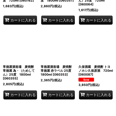
度 720ml
[
060162
]
度 1800ml
[
060357
]
ん）25度 720ml
[
060064
]
1,683
円
(税込)
2,860
円
(税込)
1,617
円
(税込)
カートに入れる
カートに入れる
カートに入れる
常徳屋酒造場 麦焼酎
常徳屋酒造場 麦焼酎
久保酒蔵 麦焼酎 トヨ
常徳屋 為・（ためして
常徳屋 赤ラベル 25度
ノホシ久保原酒 720ml
ん）25度 1800ml
1800ml
[
060353
]
[
060087
]
[
060355
]
2,365
円
(税込)
2,805
円
(税込)
3,850
円
(税込)
カートに入れる
カートに入れる
カートに入れる