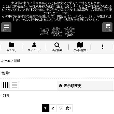
大分県の北部に国東半島という仏教文化が栄えた土地があります。
ここは仁聞菩薩が、宇佐八幡神の化身（生まれ変わり）として宇佐国東の地に今
をさかのぼること約1300年前に神仏習合の原点となる山岳宗教「六郷満山」が開
かれたところです。
その中に宇佐神宮の直轄の荘園として「田染荘（たしぶのしょう）」が生まれま
した。そんな歴史のある土地で地酒・地焼酎を販売しています。
メニュー
カート
カテゴリ
マイページ
商品検索
ご利用案内
ホーム
>
焼酎
焼酎
表示順変更
閉じる
173
件
サブカテゴリ
:
1
2
3
次
»