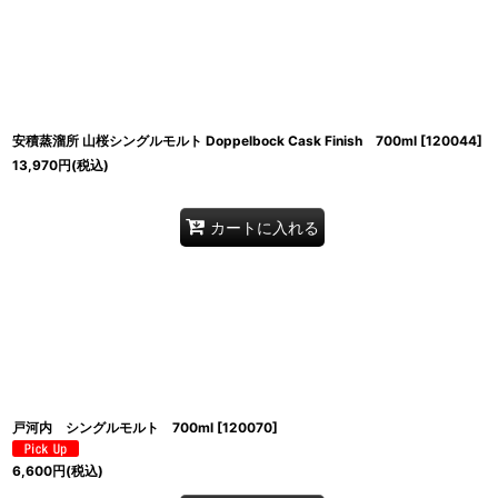
安積蒸溜所 山桜シングルモルト Doppelbock Cask Finish 700ml
[
120044
]
13,970
円
(税込)
カートに入れる
戸河内 シングルモルト 700ml
[
120070
]
6,600
円
(税込)