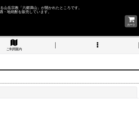
なる山岳宗教「六郷満山」が開かれたところです。
酒・地焼酎を販売しています。
カート
ご利用案内
閉じる