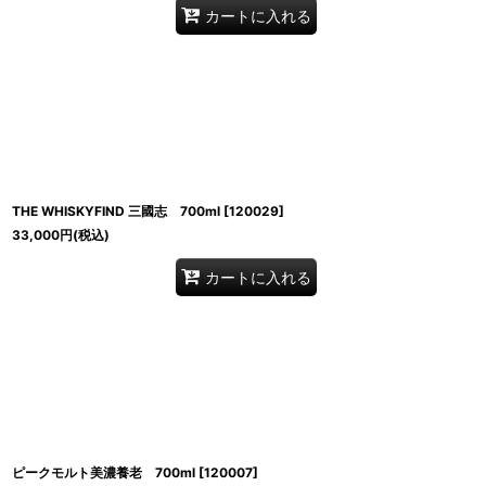
カートに入れる
THE WHISKYFIND 三國志 700ml
[
120029
]
33,000
円
(税込)
カートに入れる
ピークモルト美濃養老 700ml
[
120007
]