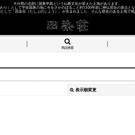
大分県の北部に国東半島という仏教文化が栄えた土地があります。
わり）として宇佐国東の地に今をさかのぼること約1300年前に神仏習合の原点と
園として「田染荘（たしぶのしょう）」が生まれました。そんな歴史のある土地で地
商品検索
表示順変更