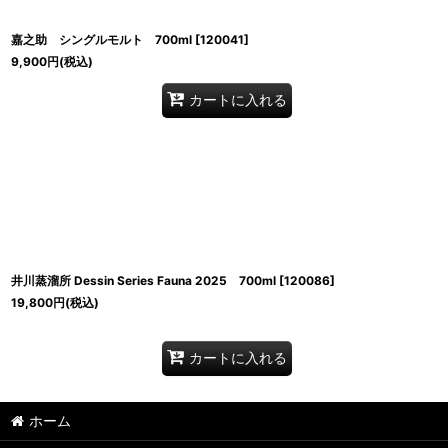
嘉之助 シングルモルト 700ml
[
120041
]
9,900
円
(税込)
カートに入れる
井川蒸溜所 Dessin Series Fauna 2025 700ml
[
120086
]
19,800
円
(税込)
カートに入れる
ホーム