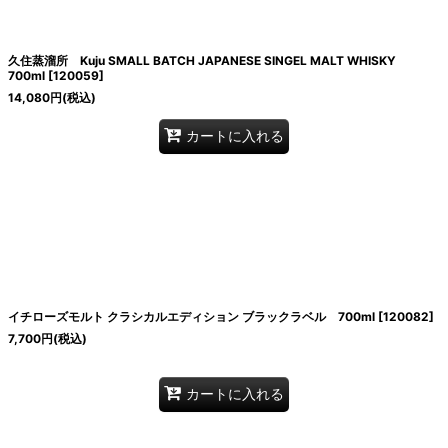
絞り込む
久住蒸溜所 Kuju SMALL BATCH JAPANESE SINGEL MALT WHISKY
700ml
[
120059
]
14,080
円
(税込)
カートに入れる
イチローズモルト クラシカルエディション ブラックラベル 700ml
[
120082
]
7,700
円
(税込)
カートに入れる