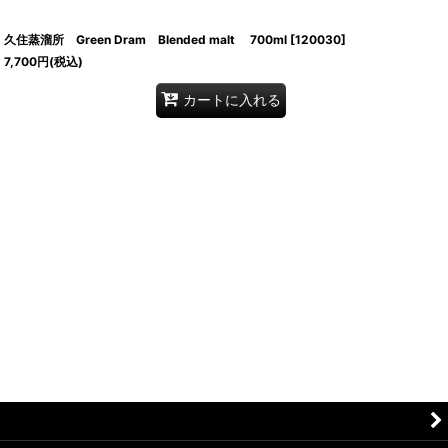
久住蒸溜所 Green Dram Blended malt 700ml
[
120030
]
7,700
円
(税込)
カートに入れる