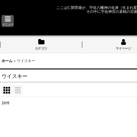
ここは仁聞菩薩が、宇佐八幡神の化身（生まれ変
その中に宇佐神宮の直轄の荘
メニュー
カテゴリ
マイページ
ホーム
>
ウイスキー
ウイスキー
26
件
表示数
:
並び順
: