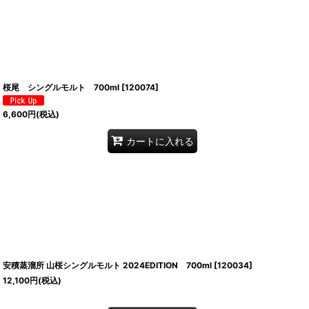
桜尾 シングルモルト 700ml
[
120074
]
6,600
円
(税込)
カートに入れる
安積蒸溜所 山桜シングルモルト 2024EDITION 700ml
[
120034
]
12,100
円
(税込)