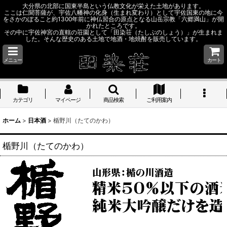
大分県の北部に国東半島という仏教文化が栄えた土地があります。
ここは仁聞菩薩が、宇佐八幡神の化身（生まれ変わり）として宇佐国東の地に今
をさかのぼること約1300年前に神仏習合の原点となる山岳宗教「六郷満山」が開
かれたところです。
その中に宇佐神宮の直轄の荘園として「田染荘（たしぶのしょう）」が生まれま
した。そんな歴史のある土地で地酒・地焼酎を販売しています。
メニュー
カート
カテゴリ
マイページ
商品検索
ご利用案内
ホーム
>
日本酒
>
楯野川（たてのかわ）
楯野川（たてのかわ）