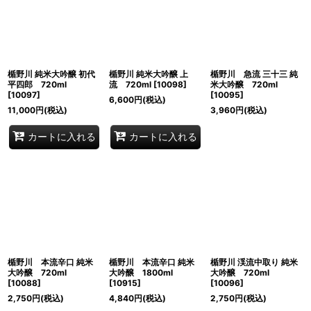
並び順
:
絞り込む
楯野川 純米大吟醸 初代
楯野川 純米大吟醸 上
楯野川 急流 三十三 純
平四郎 720ml
流 720ml
[
10098
]
米大吟醸 720ml
[
10097
]
[
10095
]
6,600
円
(税込)
11,000
円
(税込)
3,960
円
(税込)
カートに入れる
カートに入れる
楯野川 本流辛口 純米
楯野川 本流辛口 純米
楯野川 渓流中取り 純米
大吟醸 720ml
大吟醸 1800ml
大吟醸 720ml
[
10088
]
[
10915
]
[
10096
]
2,750
円
(税込)
4,840
円
(税込)
2,750
円
(税込)