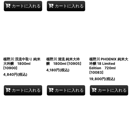
カートに入れる
カートに入れる
楯野川 渓流中取り 純米
楯野川 清流 純米大吟
楯野川 PHOENIX 純米大
大吟醸 1800ml
醸 1800ml
[
10905
]
吟醸 18 Limited
[
10900
]
Edition 720ml
4,180
円
(税込)
[
10083
]
4,840
円
(税込)
19,800
円
(税込)
カートに入れる
カートに入れる
カートに入れる