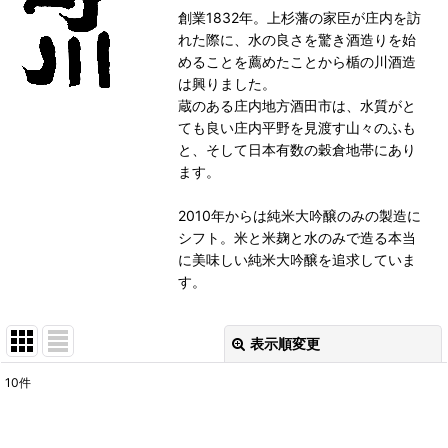
創業1832年。上杉藩の家臣が庄内を訪
れた際に、水の良さを驚き酒造りを始
めることを薦めたことから楯の川酒造
は興りました。
蔵のある庄内地方酒田市は、水質がと
ても良い庄内平野を見渡す山々のふも
と、そして日本有数の穀倉地帯にあり
ます。
2010年からは純米大吟醸のみの製造に
シフト。米と米麹と水のみで造る本当
に美味しい純米大吟醸を追求していま
す。
表示順変更
閉じる
10
件
表示数
: