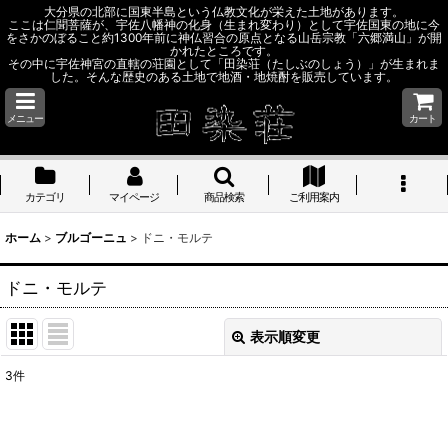
大分県の北部に国東半島という仏教文化が栄えた土地があります。
ここは仁聞菩薩が、宇佐八幡神の化身（生まれ変わり）として宇佐国東の地に今
をさかのぼること約1300年前に神仏習合の原点となる山岳宗教「六郷満山」が開
かれたところです。
その中に宇佐神宮の直轄の荘園として「田染荘（たしぶのしょう）」が生まれま
した。そんな歴史のある土地で地酒・地焼酎を販売しています。
メニュー
カート
カテゴリ
マイページ
商品検索
ご利用案内
ホーム
>
ブルゴーニュ
>
ドニ・モルテ
ドニ・モルテ
表示順変更
閉じる
3
件
表示数
: