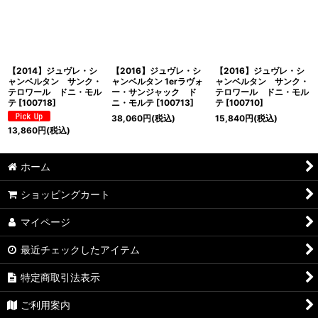
並び順
:
絞り込む
【2014】ジュヴレ・シ
【2016】ジュヴレ・シ
【2016】ジュヴレ・シ
ャンベルタン サンク・
ャンベルタン 1erラヴォ
ャンベルタン サンク・
テロワール ドニ・モル
ー・サンジャック ド
テロワール ドニ・モル
テ
[
100718
]
ニ・モルテ
[
100713
]
テ
[
100710
]
38,060
円
(税込)
15,840
円
(税込)
13,860
円
(税込)
ホーム
ショッピングカート
マイページ
最近チェックしたアイテム
特定商取引法表示
ご利用案内