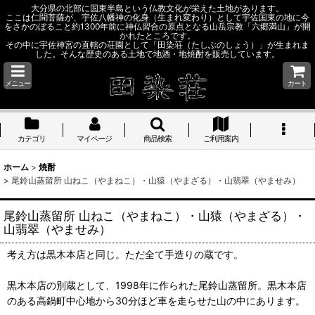
大分県の北部に国東半島という仏教文化が栄えた土地があります。
ここは仁聞菩薩が、宇佐八幡神の化身（生まれ変わり）として宇佐国東の地に今
をさかのぼること約1300年前に神仏習合の原点となる山岳宗教「六郷満山」が開
かれたところです。
その中に宇佐神宮の直轄の荘園として「田染荘（たしぶのしょう）」が生まれま
した。そんな歴史のある土地で地酒・地焼酎を販売しています。
メニュー
カート
カテゴリ
マイページ
商品検索
ご利用案内
ホーム
>
焼酎
>
尾鈴山蒸留所 山ねこ（やまねこ）・山猿（やまざる）・山翡翠（やませみ）
尾鈴山蒸留所 山ねこ（やまねこ）・山猿（やまざる）・
山翡翠（やませみ）
考え方は黒木本店と同じ。ただ全て手造りの蔵です。
黒木本店の別蔵として、1998年に作られた尾鈴山蒸留所。黒木本店
のある高鍋町中心地から30分ほど車を走らせた山の中にあります。