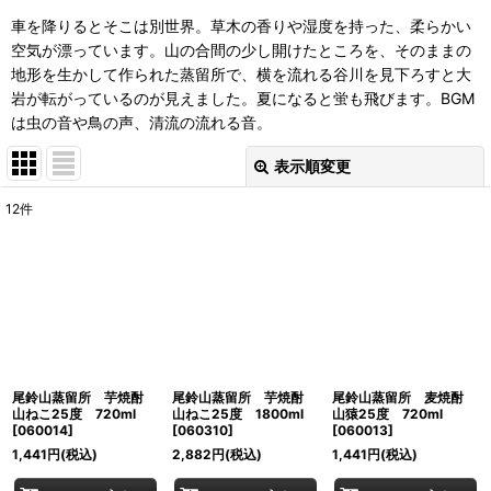
車を降りるとそこは別世界。草木の香りや湿度を持った、柔らかい
空気が漂っています。山の合間の少し開けたところを、そのままの
地形を生かして作られた蒸留所で、横を流れる谷川を見下ろすと大
岩が転がっているのが見えました。夏になると蛍も飛びます。BGM
は虫の音や鳥の声、清流の流れる音。
表示順変更
閉じる
12
件
表示数
:
並び順
:
絞り込む
尾鈴山蒸留所 芋焼酎
尾鈴山蒸留所 芋焼酎
尾鈴山蒸留所 麦焼酎
山ねこ25度 720ml
山ねこ25度 1800ml
山猿25度 720ml
[
060014
]
[
060310
]
[
060013
]
1,441
円
(税込)
2,882
円
(税込)
1,441
円
(税込)