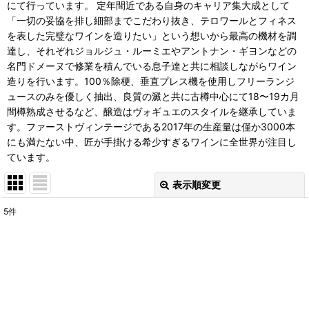
にて行っています。 定年間近である自身のキャリア集大成として
「一切の妥協を排し細部までこだわり抜き、テロワールとフィネス
を表した完璧なワインを造りたい」という想いから最高の機材を調
達し、それぞれジョルジュ・ルーミエやアントナン・ギヨンなどの
名門ドメーヌで修業を積んでいる息子達と共に相談しながらワイン
造りを行います。100％除梗、垂直プレス機を使用しフリーランジ
ュースのみを優しく抽出、良質の澱と共に古樽中心にて18〜19カ月
間樽熟成させるなど、醸造はヴォギュエのスタイルを継承していま
す。ファーストヴィンテージである2017年の生産量は僅か3000本
にも満たない中、匠が手掛ける希少すぎるワインに全世界が注目し
ています。
表示順変更
閉じる
5
件
表示数
:
並び順
:
絞り込む