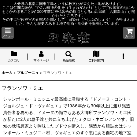
大分県の北部に国東半島という仏教文化が栄えた土地があります。
ここは仁聞菩薩が、宇佐八幡神の化身（生まれ変わり）として宇佐国東の地に今
をさかのぼること約1300年前に神仏習合の原点となる山岳宗教「六郷満山」が開
かれたところです。
その中に宇佐神宮の直轄の荘園として「田染荘（たしぶのしょう）」が生まれま
した。そんな歴史のある土地で地酒・地焼酎を販売しています。
メニュー
カート
カテゴリ
マイページ
商品検索
ご利用案内
ホーム
>
ブルゴーニュ
>
フランソワ・ミエ
フランソワ・ミエ
シャンボール・ミュジニィ最高峰に君臨する「ドメーヌ・コント・
ジョルジュ・ド・ヴォギュエ」で1986年から30年以上に渡り醸造
責任者を務める、ドメーヌの顔でもある大御所フランソワ・ミエ氏
が新たに2人の息子達と共に立ち上げたミクロ・ネゴシアンです。旧
知の栽培農家より吟味したブドウを購入し、醸造から瓶詰めはシャ
ンボール・ミュジニィ村、ヴォギュエのすぐ裏にある自宅の地下室