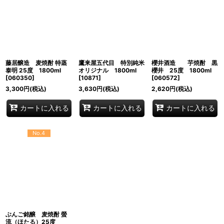
藤居醸造 麦焼酎 特蒸
鷹来屋五代目 特別純米
櫻井酒造 芋焼酎 黒
泰明 25度 1800ml
オリジナル 1800ml
櫻井 25度 1800ml
[
060350
]
[
10871
]
[
060572
]
3,300
円
(税込)
3,630
円
(税込)
2,620
円
(税込)
カートに入れる
カートに入れる
カートに入れる
No.4
ぶんご銘醸 麦焼酎 螢
流（ほたる）25度