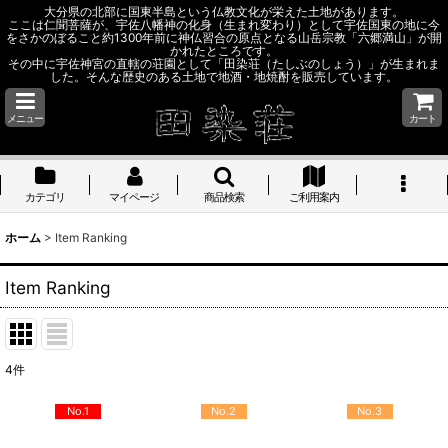
大分県の北部に国東半島という仏教文化が栄えた土地があります。
ここは仁聞菩薩が、宇佐八幡神の化身（生まれ変わり）として宇佐国東の地に今
をさかのぼること約1300年前に神仏習合の原点となる山岳宗教「六郷満山」が開
かれたところです。
その中に宇佐神宮の直轄の荘園として「田染荘（たしぶのしょう）」が生まれま
した。そんな歴史のある土地で地酒・地焼酎を販売しています。
メニュー
カート
カテゴリ
マイページ
商品検索
ご利用案内
ホーム
>
Item Ranking
Item Ranking
4
件
No.1
No.2
No.3