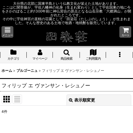
大分県の北部に国東半島という仏教文化が栄えた土地があります。
ここは仁聞菩薩が、宇佐八幡神の化身（生まれ変わり）として宇佐国東の地に今
をさかのぼること約1300年前に神仏習合の原点となる山岳宗教「六郷満山」が開
かれたところです。
その中に宇佐神宮の直轄の荘園として「田染荘（たしぶのしょう）」が生まれま
した。そんな歴史のある土地で地酒・地焼酎を販売しています。
メニュー
カート
カテゴリ
マイページ
商品検索
ご利用案内
ホーム
>
ブルゴーニュ
>
フィリップ エ ヴァンサン・レシュノー
フィリップ エ ヴァンサン・レシュノー
表示順変更
閉じる
4
件
表示数
: