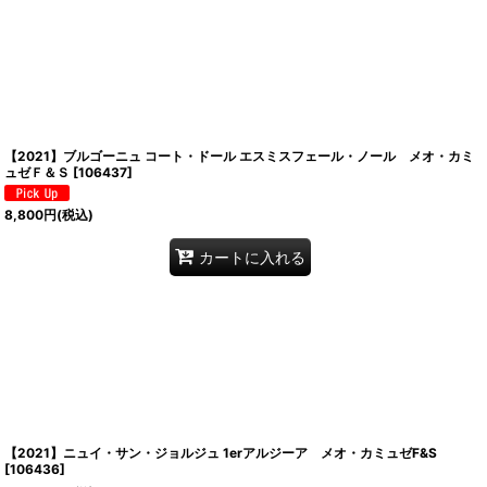
【2021】ブルゴーニュ コート・ドール エスミスフェール・ノール メオ・カミ
ュゼＦ＆Ｓ
[
106437
]
8,800
円
(税込)
カートに入れる
【2021】ニュイ・サン・ジョルジュ 1erアルジーア メオ・カミュゼF&S
[
106436
]