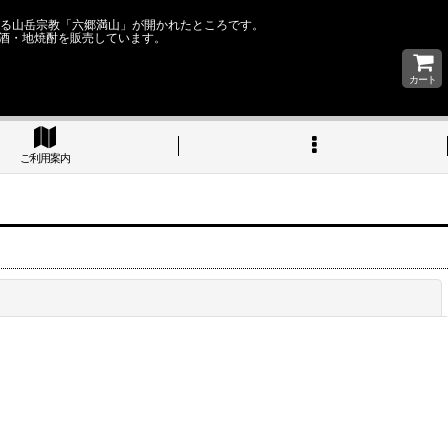
なる山岳宗教「六郷満山」が開かれたところです。
酒・地焼酎を販売しています。
カート
ご利用案内
閉じる