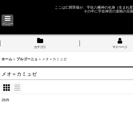
ここは仁聞菩薩が、宇佐八幡神の化身（生まれ変
その中に宇佐神宮の直轄の荘
メニュー
カテゴリ
マイページ
ホーム
>
ブルゴーニュ
>
メオ＝カミュゼ
メオ＝カミュゼ
26
件
表示数
:
並び順
: