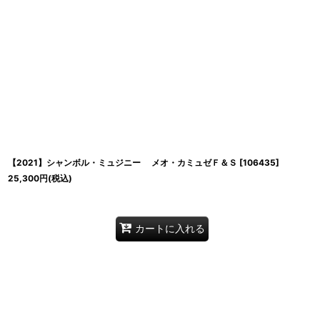
【2021】シャンボル・ミュジニー メオ・カミュゼＦ＆Ｓ
[
106435
]
25,300
円
(税込)
カートに入れる