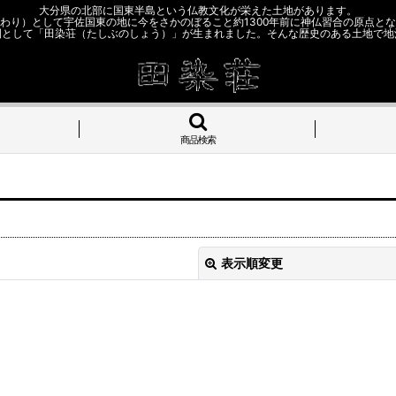
大分県の北部に国東半島という仏教文化が栄えた土地があります。
わり）として宇佐国東の地に今をさかのぼること約1300年前に神仏習合の原点と
園として「田染荘（たしぶのしょう）」が生まれました。そんな歴史のある土地で地
商品検索
表示順変更