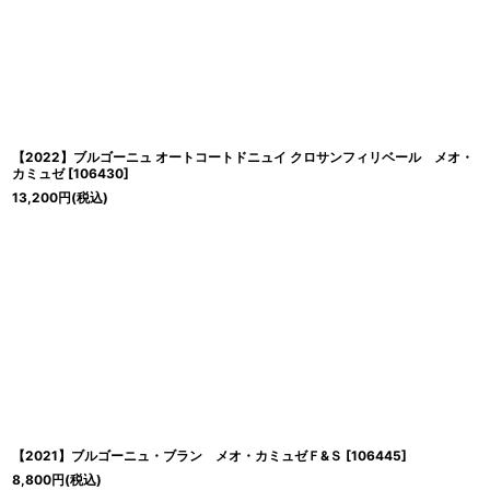
【2022】ブルゴーニュ オートコートドニュイ クロサンフィリベール メオ・
カミュゼ
[
106430
]
13,200
円
(税込)
【2021】ブルゴーニュ・ブラン メオ・カミュゼＦ&Ｓ
[
106445
]
8,800
円
(税込)