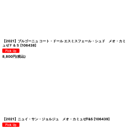
【2021】ブルゴーニュ コート・ドール エスミスフェール・シュド メオ・カミ
ュゼＦ＆Ｓ
[
106438
]
8,800
円
(税込)
【2021】ニュイ・サン・ジョルジュ メオ・カミュゼF&S
[
106439
]