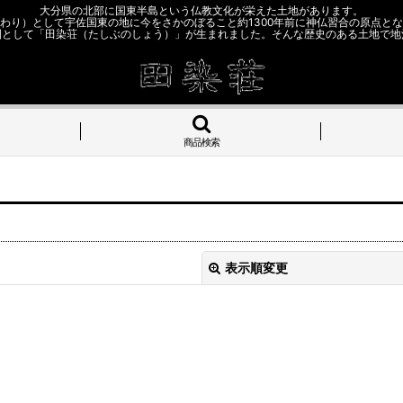
大分県の北部に国東半島という仏教文化が栄えた土地があります。
わり）として宇佐国東の地に今をさかのぼること約1300年前に神仏習合の原点と
園として「田染荘（たしぶのしょう）」が生まれました。そんな歴史のある土地で地
商品検索
表示順変更