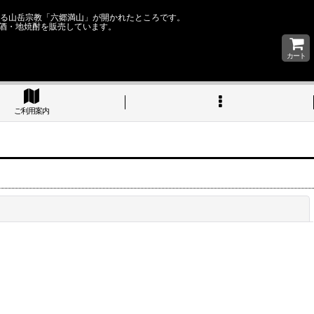
なる山岳宗教「六郷満山」が開かれたところです。
酒・地焼酎を販売しています。
カート
ご利用案内
閉じる