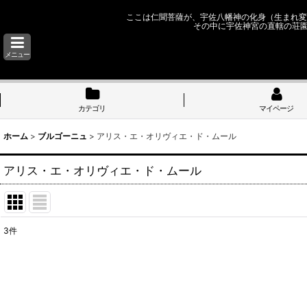
ここは仁聞菩薩が、宇佐八幡神の化身（生まれ変
その中に宇佐神宮の直轄の荘
メニュー
カテゴリ
マイページ
ホーム
>
ブルゴーニュ
>
アリス・エ・オリヴィエ・ド・ムール
アリス・エ・オリヴィエ・ド・ムール
3
件
表示数
:
並び順
: