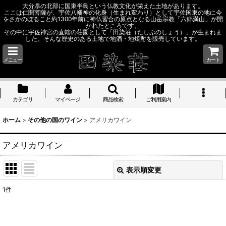
大分県の北部に国東半島という仏教文化が栄えた土地があります。
ここは仁聞菩薩が、宇佐八幡神の化身（生まれ変わり）として宇佐国東の地に今
をさかのぼること約1300年前に神仏習合の原点となる山岳宗教「六郷満山」が開
かれたところです。
その中に宇佐神宮の直轄の荘園として「田染荘（たしぶのしょう）」が生まれま
した。そんな歴史のある土地で地酒・地焼酎を販売しています。
メニュー
カート
カテゴリ
マイページ
商品検索
ご利用案内
ホーム
>
その他の国のワイン
>
アメリカワイン
アメリカワイン
表示順変更
閉じる
1
件
表示数
: