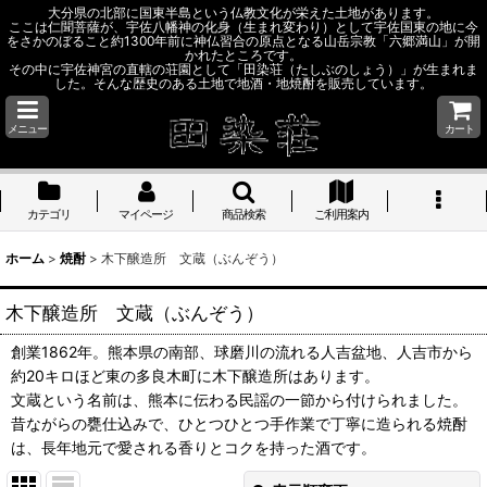
大分県の北部に国東半島という仏教文化が栄えた土地があります。
ここは仁聞菩薩が、宇佐八幡神の化身（生まれ変わり）として宇佐国東の地に今
をさかのぼること約1300年前に神仏習合の原点となる山岳宗教「六郷満山」が開
かれたところです。
その中に宇佐神宮の直轄の荘園として「田染荘（たしぶのしょう）」が生まれま
した。そんな歴史のある土地で地酒・地焼酎を販売しています。
メニュー
カート
カテゴリ
マイページ
商品検索
ご利用案内
ホーム
>
焼酎
>
木下醸造所 文蔵（ぶんぞう）
木下醸造所 文蔵（ぶんぞう）
創業1862年。熊本県の南部、球磨川の流れる人吉盆地、人吉市から
約20キロほど東の多良木町に木下醸造所はあります。
文蔵という名前は、熊本に伝わる民謡の一節から付けられました。
昔ながらの甕仕込みで、ひとつひとつ手作業で丁寧に造られる焼酎
は、長年地元で愛される香りとコクを持った酒です。