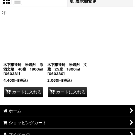
表示順変更
閉じる
2
件
表示数
:
並び順
:
絞り込む
木下醸造所 米焼酎 原
木下醸造所 米焼酎 文
酒文蔵 40度 1800ml
蔵 25度 1800ml
[
060381
]
[
060380
]
4,400
円
(税込)
2,060
円
(税込)
カートに入れる
カートに入れる
ホーム
ショッピングカート
マイページ