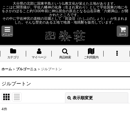
大分県の北部に国東半島という仏教文化が栄えた土地があります。
ここは仁聞菩薩が、宇佐八幡神の化身（生まれ変わり）として宇佐国東の地に今
をさかのぼること約1300年前に神仏習合の原点となる山岳宗教「六郷満山」が開
かれたところです。
その中に宇佐神宮の直轄の荘園として「田染荘（たしぶのしょう）」が生まれま
した。そんな歴史のある土地で地酒・地焼酎を販売しています。
メニュー
カート
カテゴリ
マイページ
商品検索
ご利用案内
ホーム
>
ブルゴーニュ
>
ジルブートン
ジルブートン
表示順変更
閉じる
4
件
表示数
: