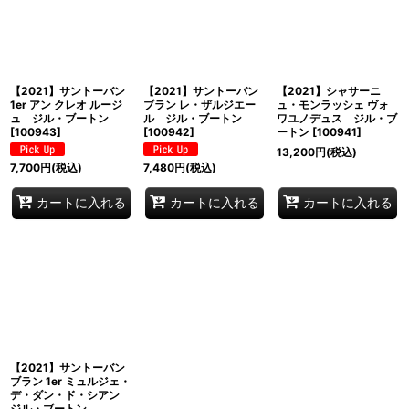
並び順
:
絞り込む
【2021】サントーバン
【2021】サントーバン
【2021】シャサーニ
1er アン クレオ ルージ
ブラン レ・ザルジエー
ュ・モンラッシェ ヴォ
ュ ジル・ブートン
ル ジル・ブートン
ワユノデュス ジル・ブ
[
100943
]
[
100942
]
ートン
[
100941
]
13,200
円
(税込)
7,700
円
(税込)
7,480
円
(税込)
カートに入れる
カートに入れる
カートに入れる
【2021】サントーバン
ブラン 1er ミュルジェ・
デ・ダン・ド・シアン
ジル・ブートン