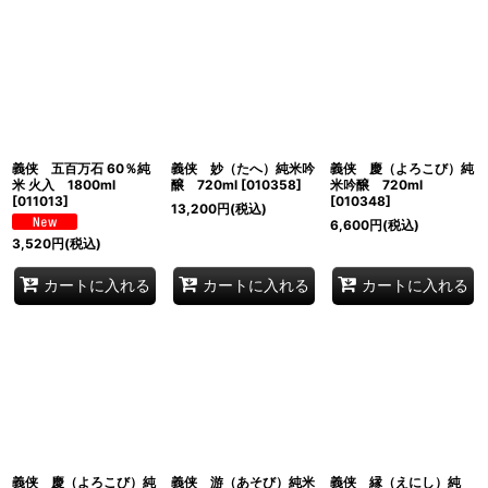
表示数
:
並び順
:
絞り込む
義侠 五百万石 60％純
義侠 妙（たへ）純米吟
義侠 慶（よろこび）純
米 火入 1800ml
醸 720ml
[
010358
]
米吟醸 720ml
[
011013
]
[
010348
]
13,200
円
(税込)
6,600
円
(税込)
3,520
円
(税込)
カートに入れる
カートに入れる
カートに入れる
義侠 慶（よろこび）純
義侠 游（あそび）純米
義侠 縁（えにし）純