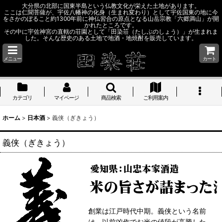
大分県の北部に国東半島という仏教文化が栄えた土地があります。
ここは仁聞菩薩が、宇佐八幡神の化身（生まれ変わり）として宇佐国東の地に今
をさかのぼること約1300年前に神仏習合の原点となる山岳宗教「六郷満山」が開
かれたところです。
その中に宇佐神宮の直轄の荘園として「田染荘（たしぶのしょう）」が生まれま
した。そんな歴史のある土地で地酒・地焼酎を販売しています。
メニュー
カート
カテゴリ
マイページ
商品検索
ご利用案内
ホーム
>
日本酒
>
義侠（ぎきょう）
義侠（ぎきょう）
創業は江戸時代中期。義侠という名前
は、以前凶作でお米の値段が高騰した