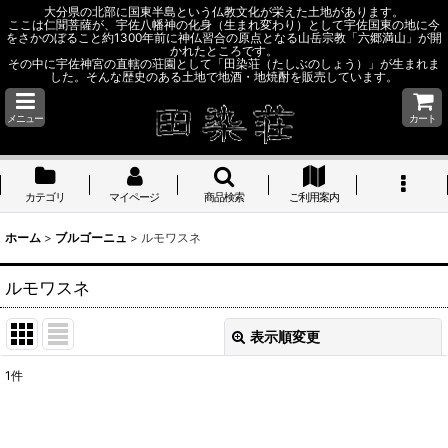
大分県の北部に国東半島という仏教文化が栄えた土地があります。
ここは仁聞菩薩が、宇佐八幡神の化身（生まれ変わり）として宇佐国東の地に今
をさかのぼること約1300年前に神仏習合の原点となる山岳宗教「六郷満山」が開
かれたところです。
その中に宇佐神宮の直轄の荘園として「田染荘（たしぶのしょう）」が生まれま
した。そんな歴史のある土地で地酒・地焼酎を販売しています。
メニュー
カート
カテゴリ
マイページ
商品検索
ご利用案内
ホーム
>
ブルゴーニュ
>
ルモワスネ
ルモワスネ
表示順変更
閉じる
1
件
表示数
: