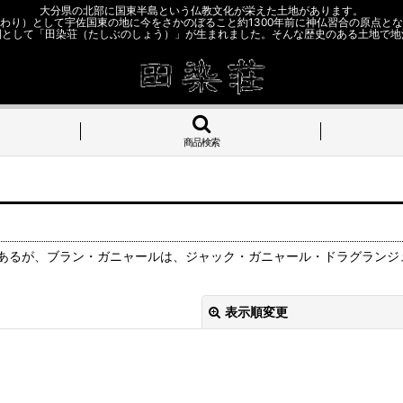
大分県の北部に国東半島という仏教文化が栄えた土地があります。
わり）として宇佐国東の地に今をさかのぼること約1300年前に神仏習合の原点と
園として「田染荘（たしぶのしょう）」が生まれました。そんな歴史のある土地で地
商品検索
あるが、ブラン・ガニャールは、ジャック・ガニャール・ドラグランジ
表示順変更