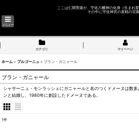
ここは仁聞菩薩が、宇佐八幡神の化身（生まれ変
その中に宇佐神宮の直轄の荘
メニュー
カテゴリ
マイページ
ホーム
>
ブルゴーニュ
>
ブラン・ガニャール
ブラン・ガニャール
シャサーニュ・モンラッシェにガニャールと名のつくドメーヌは数多
ンと結婚し、1980年に創設したドメーヌである。
1
件
表示数
: