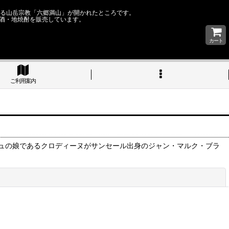
なる山岳宗教「六郷満山」が開かれたところです。
酒・地焼酎を販売しています。
カート
ご利用案内
ュの娘であるクロディーヌがサンセール出身のジャン・マルク・ブラ
閉じる