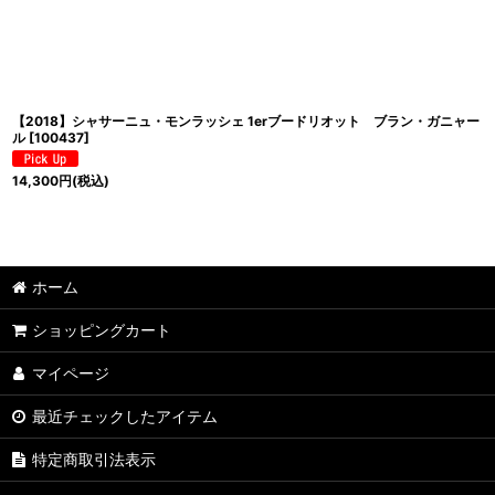
並び順
:
【2018】シャサーニュ・モンラッシェ 1erブードリオット ブラン・ガニャー
ル
[
100437
]
14,300
円
(税込)
ホーム
ショッピングカート
マイページ
最近チェックしたアイテム
特定商取引法表示