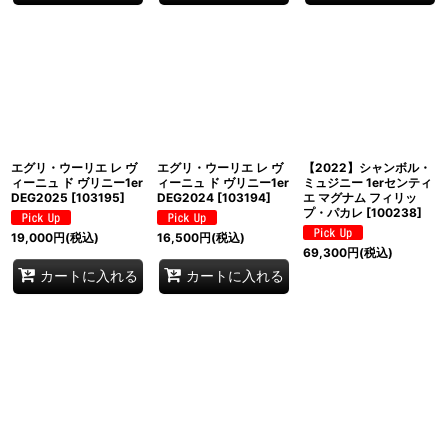
エグリ・ウーリエ レ ヴ
エグリ・ウーリエ レ ヴ
【2022】シャンボル・
ィーニュ ド ヴリニー1er
ィーニュ ド ヴリニー1er
ミュジニー 1erセンティ
DEG2025
[
103195
]
DEG2024
[
103194
]
エ マグナム フィリッ
プ・パカレ
[
100238
]
19,000
円
(税込)
16,500
円
(税込)
69,300
円
(税込)
カートに入れる
カートに入れる