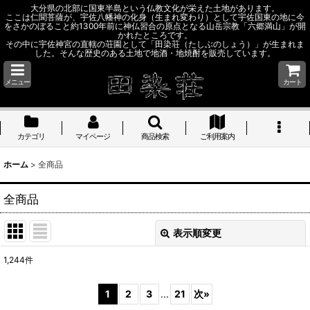
大分県の北部に国東半島という仏教文化が栄えた土地があります。
ここは仁聞菩薩が、宇佐八幡神の化身（生まれ変わり）として宇佐国東の地に今
をさかのぼること約1300年前に神仏習合の原点となる山岳宗教「六郷満山」が開
かれたところです。
その中に宇佐神宮の直轄の荘園として「田染荘（たしぶのしょう）」が生まれま
した。そんな歴史のある土地で地酒・地焼酎を販売しています。
メニュー
カート
カテゴリ
マイページ
商品検索
ご利用案内
ホーム
>
全商品
全商品
表示順変更
閉じる
1,244
件
表示数
:
1
2
3
...
21
次
»