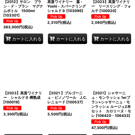
【2012】サロン ブラ
高畠ワイナリー 嘉 -
【2023】高畠ワイナリ
ン・ド・ブラン マグナ
Yoshi - スパークリング
ー リースリング・フォ
ムボトル 1500ml
シャルドネ
[
103096
]
ルテ
[
100020
]
[
103301
]
2,310
円
(税込)
2,090
円
(税込)
363,000
円
(税込)
カートに入れる
カートに入れる
カートに入れる
【2023】高畠ワイナリ
【2021 】ブルゴーニ
【2021】シャサーニ
ー シャルドネ 樽熟成
ュ・ピノノワール J.C.
ュ・モンラッシェ 1erブ
[
100019
]
レニョード
[
100537
]
ラン+シャサーニュ・モ
ンラッシェ ルージュ2本
セット カロリーヌ・モ
3,300
円
(税込)
3,500
円
(税込)
レ
[
106420・106433
]
47,300
円
(税込)