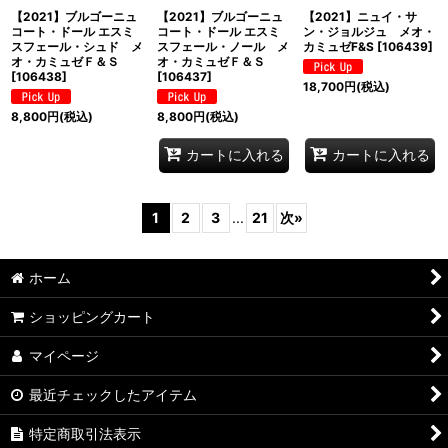
【2021】ブルゴーニュ
【2021】ブルゴーニュ
【2021】ニュイ・サ
コート・ドール エスミ
コート・ドール エスミ
ン・ジョルジュ メオ・
スフェール・シュド メ
スフェール・ノール メ
カミュゼF&S
[
106439
]
オ・カミュゼＦ＆Ｓ
オ・カミュゼＦ＆Ｓ
[
106438
]
[
106437
]
18,700
円
(税込)
8,800
円
(税込)
8,800
円
(税込)
カートに入れる
カートに入れる
1
2
3
...
21
次
»
ホーム
ショッピングカート
マイページ
最近チェックしたアイテム
特定商取引法表示