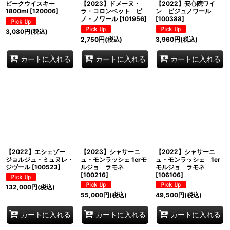
ピークウイスキー
【2023】ドメーヌ・
【2022】安心院ワイ
1800ml
[
120006
]
ラ・コロンベット ピ
ン ビジュノワール
ノ・ノワール
[
101956
]
[
100388
]
3,080
円
(税込)
2,750
円
(税込)
3,960
円
(税込)
カートに入れる
カートに入れる
カートに入れる
【2022】エシェゾー
【2023】シャサーニ
【2022】シャサーニ
ジョルジュ・ミュヌレ・
ュ・モンラッシェ 1erモ
ュ・モンラッシェ 1er
ジヴール
[
100523
]
ルジョ ラモネ
モルジョ ラモネ
[
100216
]
[
106106
]
132,000
円
(税込)
55,000
円
(税込)
49,500
円
(税込)
カートに入れる
カートに入れる
カートに入れる