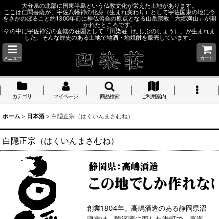
大分県の北部に国東半島という仏教文化が栄えた土地があります。
ここは仁聞菩薩が、宇佐八幡神の化身（生まれ変わり）として宇佐国東の地に今
をさかのぼること約1300年前に神仏習合の原点となる山岳宗教「六郷満山」が開
かれたところです。
その中に宇佐神宮の直轄の荘園として「田染荘（たしぶのしょう）」が生まれま
した。そんな歴史のある土地で地酒・地焼酎を販売しています。
メニュー
カート
カテゴリ
マイページ
商品検索
ご利用案内
ホーム
>
日本酒
>
白隠正宗（はくいんまさむね）
白隠正宗（はくいんまさむね）
創業1804年。高嶋酒造のある静岡県沼
津市は、駿河湾に面した港町で、東海