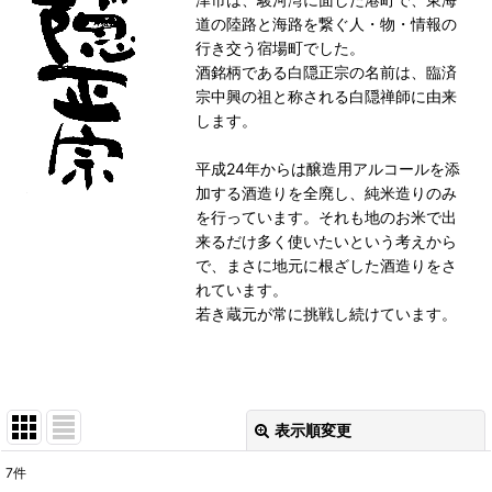
道の陸路と海路を繋ぐ人・物・情報の
行き交う宿場町でした。
酒銘柄である白隠正宗の名前は、臨済
宗中興の祖と称される白隠禅師に由来
します。
平成24年からは醸造用アルコールを添
加する酒造りを全廃し、純米造りのみ
を行っています。それも地のお米で出
来るだけ多く使いたいという考えから
で、まさに地元に根ざした酒造りをさ
れています。
若き蔵元が常に挑戦し続けています。
表示順変更
閉じる
7
件