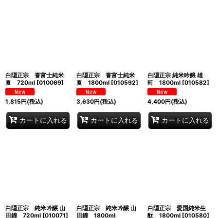
表示数
:
並び順
:
絞り込む
白隠正宗 誉富士純米
白隠正宗 誉富士純米
白隠正宗 純米吟醸 雄
夏 720ml
[
010069
]
夏 1800ml
[
010592
]
町 1800ml
[
010582
]
1,815
円
(税込)
3,630
円
(税込)
4,400
円
(税込)
カートに入れる
カートに入れる
カートに入れる
白隠正宗 純米吟醸 山
白隠正宗 純米吟醸 山
白隠正宗 愛国純米生
田錦 720ml
[
010071
]
田錦 1800ml
酛 1800ml
[
010580
]