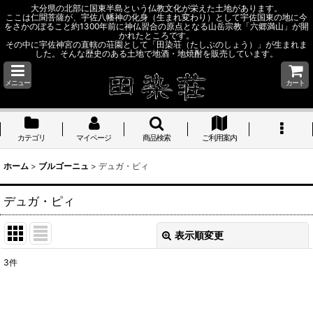
大分県の北部に国東半島という仏教文化が栄えた土地があります。
ここは仁聞菩薩が、宇佐八幡神の化身（生まれ変わり）として宇佐国東の地に今
をさかのぼること約1300年前に神仏習合の原点となる山岳宗教「六郷満山」が開
かれたところです。
その中に宇佐神宮の直轄の荘園として「田染荘（たしぶのしょう）」が生まれま
した。そんな歴史のある土地で地酒・地焼酎を販売しています。
メニュー
カート
カテゴリ
マイページ
商品検索
ご利用案内
ホーム
>
ブルゴーニュ
>
デュガ・ピィ
デュガ・ピィ
表示順変更
閉じる
3
件
表示数
: