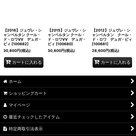
並び順
:
絞り込む
【2016】ジュヴレ・シ
【2015】ジュヴレ・シ
【2012】ジュヴレ・シ
ャンベルタン クール・
ャンベルタン クール・
ャンベルタン クール・
ド・ロワVV デュガ・
ド・ロワVV デュガ・
ド・ロワ デュガ・ピィ
ピィ
[
100682
]
ピィ
[
100680
]
[
100681
]
30,800
円
(税込)
30,800
円
(税込)
28,600
円
(税込)
カートに入れる
カートに入れる
ホーム
ショッピングカート
マイページ
最近チェックしたアイテム
特定商取引法表示