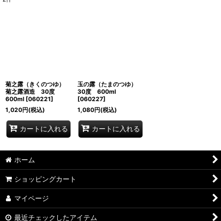
表示数
:
並び順
:
絞り込む
菊之露（きくのつゆ）
玉の露（たまのつゆ）
菊之露酒造 30度
30度 600ml
600ml
[
060221
]
[
060227
]
1,020
円
(税込)
1,080
円
(税込)
カートに入れる
カートに入れる
ホーム
ショッピングカート
マイページ
最近チェックしたアイテム