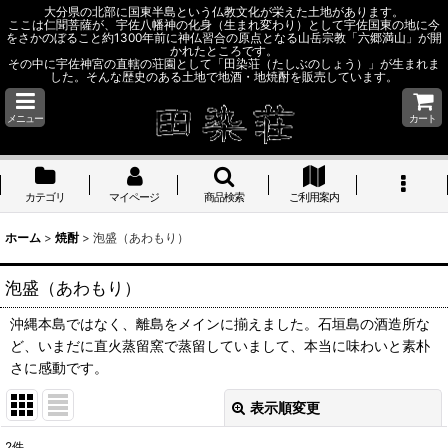
大分県の北部に国東半島という仏教文化が栄えた土地があります。
ここは仁聞菩薩が、宇佐八幡神の化身（生まれ変わり）として宇佐国東の地に今
をさかのぼること約1300年前に神仏習合の原点となる山岳宗教「六郷満山」が開
かれたところです。
その中に宇佐神宮の直轄の荘園として「田染荘（たしぶのしょう）」が生まれま
した。そんな歴史のある土地で地酒・地焼酎を販売しています。
メニュー
カート
カテゴリ
マイページ
商品検索
ご利用案内
ホーム
>
焼酎
>
泡盛（あわもり）
泡盛（あわもり）
沖縄本島ではなく、離島をメインに揃えました。石垣島の酒造所な
ど、いまだに直火蒸留窯で蒸留していまして、本当に味わいと素朴
さに感動です。
表示順変更
閉じる
2
件