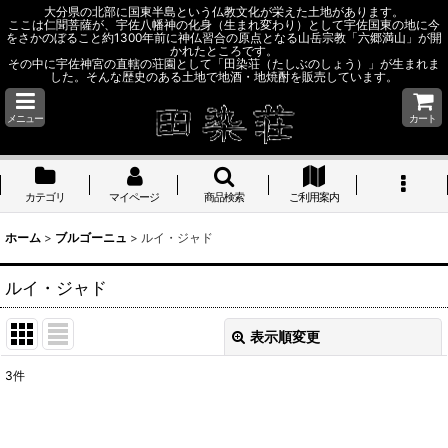
大分県の北部に国東半島という仏教文化が栄えた土地があります。
ここは仁聞菩薩が、宇佐八幡神の化身（生まれ変わり）として宇佐国東の地に今
をさかのぼること約1300年前に神仏習合の原点となる山岳宗教「六郷満山」が開
かれたところです。
その中に宇佐神宮の直轄の荘園として「田染荘（たしぶのしょう）」が生まれま
した。そんな歴史のある土地で地酒・地焼酎を販売しています。
メニュー
カート
カテゴリ
マイページ
商品検索
ご利用案内
ホーム
>
ブルゴーニュ
>
ルイ・ジャド
ルイ・ジャド
表示順変更
閉じる
3
件
表示数
: