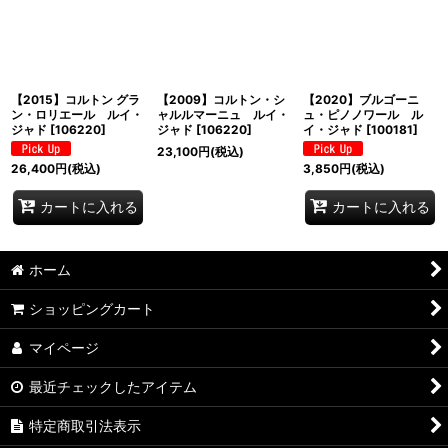
並び順
:
絞り込む
【2015】コルトン グラ
【2009】コルトン・シ
【2020】ブルゴーニ
ン・ロリエール ルイ・
ャルルマーニュ ルイ・
ュ・ピノノワール ル
ジャド
[
106220
]
ジャド
[
106220
]
イ・ジャド
[
100181
]
23,100
円
(税込)
26,400
円
(税込)
3,850
円
(税込)
カートに入れる
カートに入れる
ホーム
ショッピングカート
マイページ
最近チェックしたアイテム
特定商取引法表示