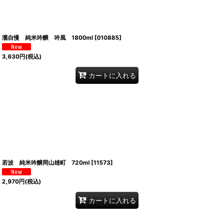
瀧自慢 純米吟醸 吟風 1800ml
[
010885
]
3,630
円
(税込)
カートに入れる
若波 純米吟醸岡山雄町 720ml
[
11573
]
2,970
円
(税込)
カートに入れる