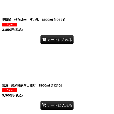
早瀬浦 特別純米 濱の風 1800ml
[
10631
]
3,850
円
(税込)
カートに入れる
若波 純米吟醸岡山雄町 1800ml
[
11210
]
5,500
円
(税込)
カートに入れる