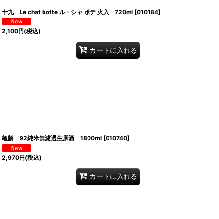
十九 Le chat botte ル・シャ ボテ 火入 720ml
[
010184
]
2,100
円
(税込)
カートに入れる
亀齢 92純米無濾過生原酒 1800ml
[
010740
]
2,970
円
(税込)
カートに入れる