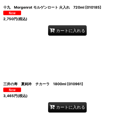
十九 Morgenrot モルゲンロート 火入れ 720ml
[
010185
]
2,750
円
(税込)
カートに入れる
三井の寿 夏純吟 チカーラ 1800ml
[
010961
]
3,465
円
(税込)
カートに入れる