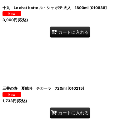
十九 Le chat botte ル・シャ ボテ 火入 1800ml
[
010838
]
3,960
円
(税込)
カートに入れる
三井の寿 夏純吟 チカーラ 720ml
[
010215
]
1,733
円
(税込)
カートに入れる