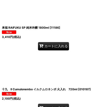
絞り込む
来福 RAIFUKU SP 純米吟醸 1800ml
[
11186
]
3,410
円
(税込)
カートに入れる
十九 Il Cumulonembo イルクムロネンボ 火入れ 720ml
[
010187
]
2,100
円
(税込)