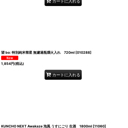
カートに入れる
望 bo: 特別純米彗星 無濾過瓶燗火入れ 720ml
[
010288
]
1,854
円
(税込)
カートに入れる
KUNCHO NEXT Awakaze 泡風 うすにごり 生酒 1800ml
[
11060
]