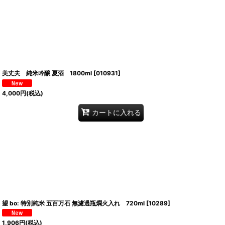
美丈夫 純米吟醸 夏酒 1800ml
[
010931
]
4,000
円
(税込)
カートに入れる
望 bo: 特別純米 五百万石 無濾過瓶燗火入れ 720ml
[
10289
]
1,906
円
(税込)