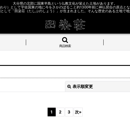
大分県の北部に国東半島という仏教文化が栄えた土地があります。
わり）として宇佐国東の地に今をさかのぼること約1300年前に神仏習合の原点と
園として「田染荘（たしぶのしょう）」が生まれました。そんな歴史のある土地で地
商品検索
表示順変更
1
2
3
次
»