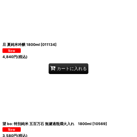
旦 夏純米吟醸 1800ml
[
011134
]
4,840
円
(税込)
カートに入れる
望 bo: 特別純米 五百万石 無濾過瓶燗火入れ 1800ml
[
10569
]
3,580
円
(税込)