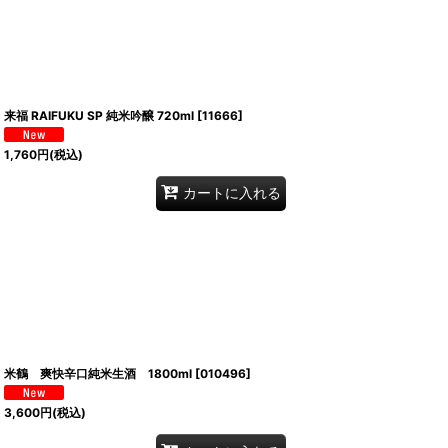
来福 RAIFUKU SP 純米吟醸 720ml
[
11666
]
1,760
円
(税込)
カートに入れる
米鶴 爽快辛口純米生酒 1800ml
[
010496
]
3,600
円
(税込)