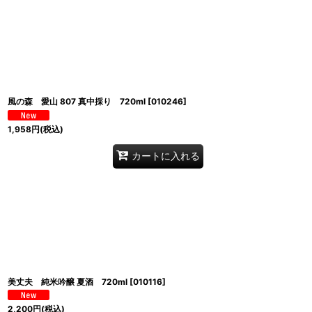
風の森 愛山 807 真中採り 720ml
[
010246
]
1,958
円
(税込)
カートに入れる
美丈夫 純米吟醸 夏酒 720ml
[
010116
]
2,200
円
(税込)