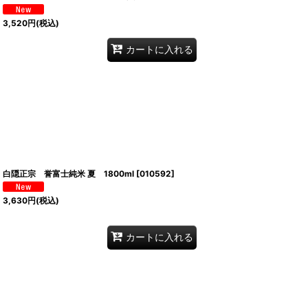
3,520
円
(税込)
カートに入れる
白隠正宗 誉富士純米 夏 1800ml
[
010592
]
3,630
円
(税込)
カートに入れる