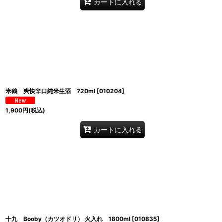
カートに入れる
米鶴 爽快辛口純米生酒 720ml
[
010204
]
1,900
円
(税込)
カートに入れる
十九 Booby（カツオドリ） 火入れ 1800ml
[
010835
]