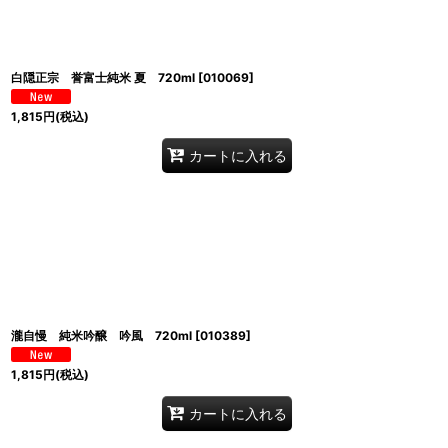
白隠正宗 誉富士純米 夏 720ml
[
010069
]
1,815
円
(税込)
カートに入れる
瀧自慢 純米吟醸 吟風 720ml
[
010389
]
1,815
円
(税込)
カートに入れる