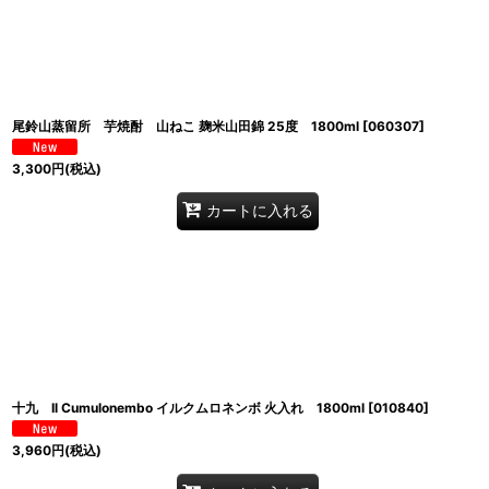
尾鈴山蒸留所 芋焼酎 山ねこ 麹米山田錦 25度 1800ml
[
060307
]
3,300
円
(税込)
カートに入れる
十九 Il Cumulonembo イルクムロネンボ 火入れ 1800ml
[
010840
]
3,960
円
(税込)