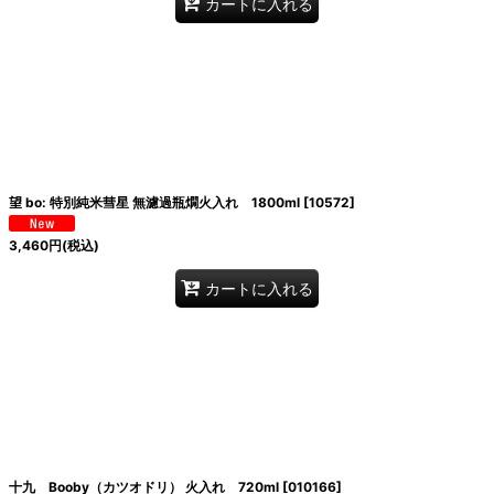
カートに入れる
望 bo: 特別純米彗星 無濾過瓶燗火入れ 1800ml
[
10572
]
3,460
円
(税込)
カートに入れる
十九 Booby（カツオドリ） 火入れ 720ml
[
010166
]