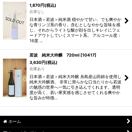
1,870
円
(税込)
在庫なし
日本酒＞若波＞純米酒 穏やかで甘い、でも爽やか
な青リンゴ系の香り。含むとしなやかな旨味を感
じ、それからライトな酸が顔を出しキレイにフェ
ードアウトしていくスマート系。 アルコール度：
16度 …
若波 純米大吟醸 720ml
[
10417
]
3,630
円
(税込)
在庫あり
日本酒＞若波＞純米大吟醸 糸島産山田錦を使用し
純米大吟醸酒。 非常に滑らかな口当たりから若波
の魅惑の世界へ一気に引き込んでくれます。透明
度が高く、若い果実感を感じさせてくれる爽やか
な旨みが特徴…
ホーム