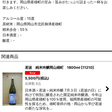
行きます。岡山県産雄町の甘み・旨みがたっぷり詰まった一杯をお
楽しみください。
アルコール度：15度
原材米：岡山県岡山市北区御津産雄町
精米歩合：55％
日本酒度：-
酸度：-
関連商品
若波 純米吟醸岡山雄町 1800ml
[
11210
]
5,500
円
(税込)
在庫数 8点
日本酒＞若波＞純米吟醸 7月３日（若波の日）に
向けて特別に醸造された限定純米吟醸酒。今年は
岡山県産雄町を100％使用。福岡県産雄町の可能
性を探るため、雄町発祥の地・岡山から学び若波
の新たな深化を…