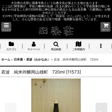
大分県の北部に国東半島という仏教文化が栄えた土地があります。
ここは仁聞菩薩が、宇佐八幡神の化身（生まれ変わり）として宇佐国東の地に今
をさかのぼること約1300年前に神仏習合の原点となる山岳宗教「六郷満山」が開
かれたところです。
その中に宇佐神宮の直轄の荘園として「田染荘（たしぶのしょう）」が生まれま
した。そんな歴史のある土地で地酒・地焼酎を販売しています。
メニュー
カート
カテゴリ
マイページ
商品検索
ご利用案内
ホーム
>
日本酒
>
若波（わかなみ）
>
若波 純米吟醸岡山雄町 720ml
若波 純米吟醸岡山雄町 720ml
[
11573
]