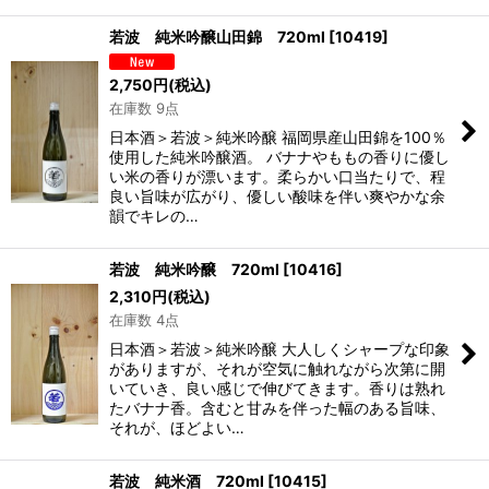
若波 純米吟醸山田錦 720ml
[
10419
]
2,750
円
(税込)
在庫数 9点
日本酒＞若波＞純米吟醸 福岡県産山田錦を100％
使用した純米吟醸酒。 バナナやももの香りに優し
い米の香りが漂います。柔らかい口当たりで、程
良い旨味が広がり、優しい酸味を伴い爽やかな余
韻でキレの…
若波 純米吟醸 720ml
[
10416
]
2,310
円
(税込)
在庫数 4点
日本酒＞若波＞純米吟醸 大人しくシャープな印象
がありますが、それが空気に触れながら次第に開
いていき、良い感じで伸びてきます。香りは熟れ
たバナナ香。含むと甘みを伴った幅のある旨味、
それが、ほどよい…
若波 純米酒 720ml
[
10415
]