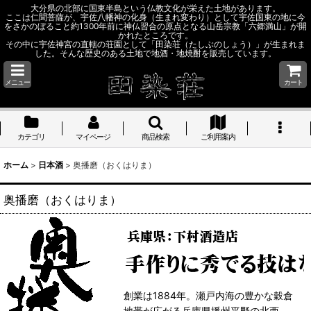
大分県の北部に国東半島という仏教文化が栄えた土地があります。
ここは仁聞菩薩が、宇佐八幡神の化身（生まれ変わり）として宇佐国東の地に今
をさかのぼること約1300年前に神仏習合の原点となる山岳宗教「六郷満山」が開
かれたところです。
その中に宇佐神宮の直轄の荘園として「田染荘（たしぶのしょう）」が生まれま
した。そんな歴史のある土地で地酒・地焼酎を販売しています。
メニュー
カート
カテゴリ
マイページ
商品検索
ご利用案内
ホーム
>
日本酒
>
奥播磨（おくはりま）
奥播磨（おくはりま）
創業は1884年。瀬戸内海の豊かな穀倉
地帯が広がる兵庫県播州平野の北西、