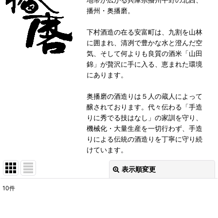
播州・奥播磨。
下村酒造の在る安富町は、九割を山林
に囲まれ、清冽で豊かな水と澄んだ空
気、そして何よりも良質の酒米「山田
錦」が贅沢に手に入る、恵まれた環境
にあります。
奥播磨の酒造りは５人の蔵人によって
醸されております。代々伝わる「手造
りに秀でる技はなし」の家訓を守り、
機械化・大量生産を一切行わず、手造
りによる伝統の酒造りを丁寧に守り続
けています。
表示順変更
閉じる
10
件
表示数
: