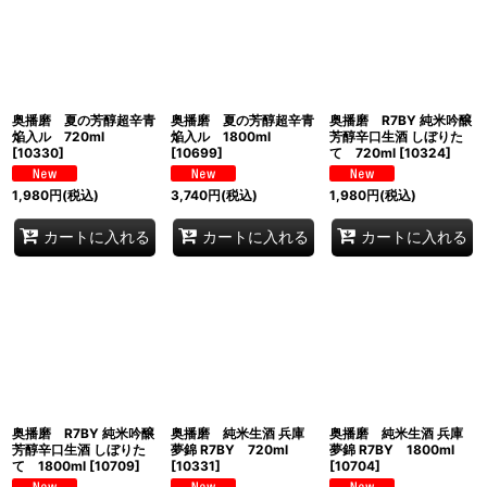
並び順
:
絞り込む
奥播磨 夏の芳醇超辛青
奥播磨 夏の芳醇超辛青
奥播磨 R7BY 純米吟醸
焔入ル 720ml
焔入ル 1800ml
芳醇辛口生酒 しぼりた
[
10330
]
[
10699
]
て 720ml
[
10324
]
1,980
円
(税込)
3,740
円
(税込)
1,980
円
(税込)
カートに入れる
カートに入れる
カートに入れる
奥播磨 R7BY 純米吟醸
奥播磨 純米生酒 兵庫
奥播磨 純米生酒 兵庫
芳醇辛口生酒 しぼりた
夢錦 R7BY 720ml
夢錦 R7BY 1800ml
て 1800ml
[
10709
]
[
10331
]
[
10704
]