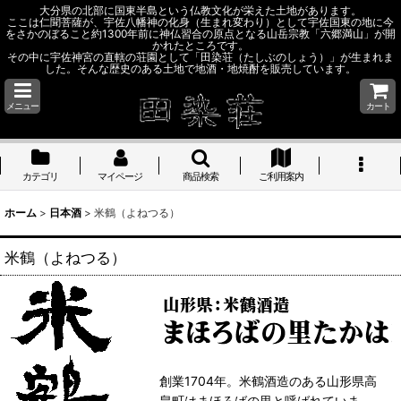
大分県の北部に国東半島という仏教文化が栄えた土地があります。
ここは仁聞菩薩が、宇佐八幡神の化身（生まれ変わり）として宇佐国東の地に今
をさかのぼること約1300年前に神仏習合の原点となる山岳宗教「六郷満山」が開
かれたところです。
その中に宇佐神宮の直轄の荘園として「田染荘（たしぶのしょう）」が生まれま
した。そんな歴史のある土地で地酒・地焼酎を販売しています。
メニュー
カート
カテゴリ
マイページ
商品検索
ご利用案内
ホーム
>
日本酒
>
米鶴（よねつる）
米鶴（よねつる）
創業1704年。米鶴酒造のある山形県高
畠町はまほろばの里と呼ばれていま