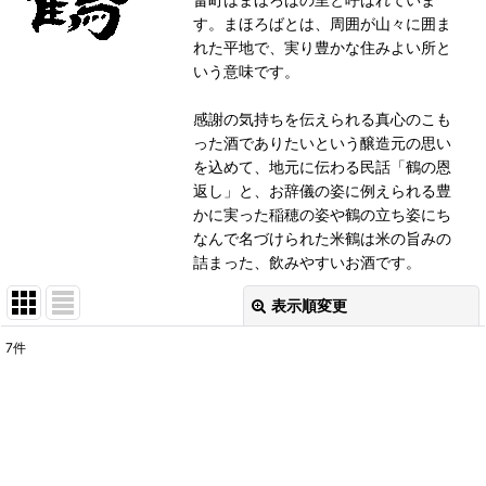
す。まほろばとは、周囲が山々に囲ま
れた平地で、実り豊かな住みよい所と
いう意味です。
感謝の気持ちを伝えられる真心のこも
った酒でありたいという醸造元の思い
を込めて、地元に伝わる民話「鶴の恩
返し」と、お辞儀の姿に例えられる豊
かに実った稲穂の姿や鶴の立ち姿にち
なんで名づけられた米鶴は米の旨みの
詰まった、飲みやすいお酒です。
表示順変更
閉じる
7
件
表示数
:
並び順
:
絞り込む