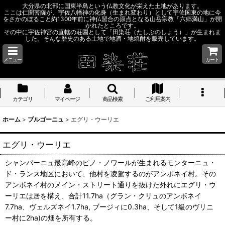
大分県の北部に国東半島という仏教文化が栄えた土地があります。
ここは仁聞菩薩が、宇佐八幡神の化身（生まれ変わり）として宇佐国東の地に今
をさかのぼること約1300年前に神仏習合の原点となる山岳宗教「六郷満山」が開
かれたところです。
その中に宇佐神宮の直轄の荘園として「田染荘（たしぶのしょう）」が生まれま
した。そんな歴史のある土地で地酒・地焼酎を販売しています。
メニュー
カート
カテゴリ
マイページ
商品検索
ご利用案内
ホーム
>
ブルゴーニュ
>
エグリ・ウーリエ
エグリ・ウーリエ
シャンパーニュ最高峰のピノ・ノワールが生まれるモンターニュ・
ド・ランス地区において、他村を凌駕するのがアンボネイ村。その
アンボネイ村のメイン・ストリート通りを抜けた外れにエグリ・ウ
ーリエは居を構え、合計11.7ha（グラン・クリュのアンボネイ
7.7ha、ヴェルズネイ1.7ha, ブージィに0.3ha、そして1級のヴリニ
ー村に2ha)の畑を所有する。