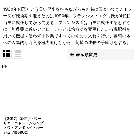
1930年創業という長い歴史を持ちながらも無名に留まってきたドメ
ーヌが転換期を迎えたのは1990年。フランシス・エグリ氏が4代目
当主に就任してからである。フランシス氏は当主に就任するとすぐ
に、無農薬に近いアプローチへと栽培方法を変更した。有機肥料を
用いて機械を使わず手作業ですべての畑の手入れを行い、葡萄の木
への人為的な介入を極力避けながら、葡萄の成長の手助けをする。
表示順変更
閉じる
1
件
表示数
:
並び順
:
絞り込む
【2017】エグリ・ウー
リエ コトー・シャンプ
ノワ・アンボネイ・ルー
ジュ
[
100902
]