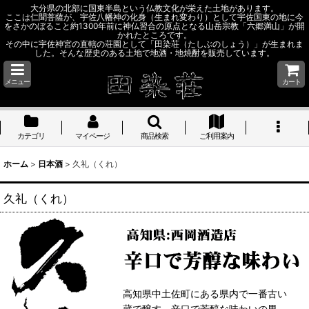
大分県の北部に国東半島という仏教文化が栄えた土地があります。
ここは仁聞菩薩が、宇佐八幡神の化身（生まれ変わり）として宇佐国東の地に今
をさかのぼること約1300年前に神仏習合の原点となる山岳宗教「六郷満山」が開
かれたところです。
その中に宇佐神宮の直轄の荘園として「田染荘（たしぶのしょう）」が生まれま
した。そんな歴史のある土地で地酒・地焼酎を販売しています。
メニュー
カート
カテゴリ
マイページ
商品検索
ご利用案内
ホーム
>
日本酒
>
久礼（くれ）
久礼（くれ）
高知県中土佐町にある県内で一番古い
蔵で醸す、辛口で芳醇な味わいの男