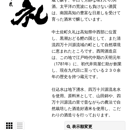
酒。太平洋の荒波にも負けない酒質
は、南国高知の豊富な日差しを受けて
育った酒米で醸しています。
中土佐町久礼は高知県中西部に位置
し、黒潮おどる鰹の国として、また清
流四万十川源流域の町として自然環境
に恵まれたところです。西岡酒造店
は、この地で江戸時代中期の天明元年
（1781年）に、初代井筒屋仁助が創業
し、現在九代目に至っている２３０余
年の歴史を持つ蔵元です。
仕込水は地下湧水、四万十川源流名水
を使用。原料米として、山田錦や、四
万十川源流の里で昔ながらの農法で自
然栽培した酒造好適米を使用し、こだ
わりの酒造りを行っております。
表示順変更
閉じる