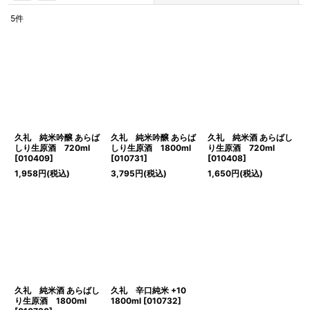
5
件
表示数
:
並び順
:
絞り込む
久礼 純米吟醸 あらば
久礼 純米吟醸 あらば
久礼 純米酒 あらばし
しり生原酒 720ml
しり生原酒 1800ml
り生原酒 720ml
[
010409
]
[
010731
]
[
010408
]
1,958
円
(税込)
3,795
円
(税込)
1,650
円
(税込)
久礼 純米酒 あらばし
久礼 辛口純米 +10
り生原酒 1800ml
1800ml
[
010732
]