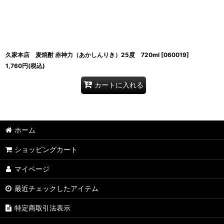
並び順
:
久家本店 麦焼酎 赤神力（あかしんりき）25度 720ml
[
060019
]
1,760
円
(税込)
カートに入れる
ホーム
ショッピングカート
マイページ
最近チェックしたアイテム
特定商取引法表示