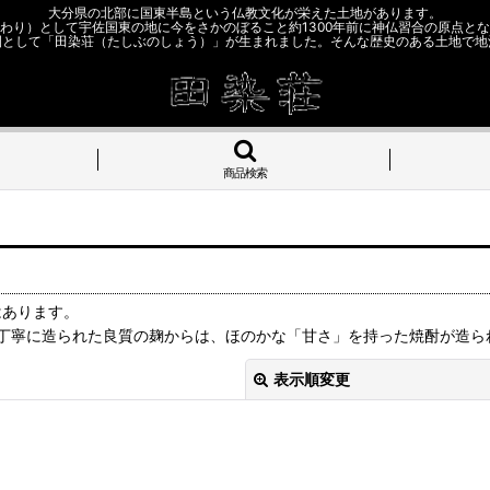
大分県の北部に国東半島という仏教文化が栄えた土地があります。
わり）として宇佐国東の地に今をさかのぼること約1300年前に神仏習合の原点と
園として「田染荘（たしぶのしょう）」が生まれました。そんな歴史のある土地で地
商品検索
はあります。
丁寧に造られた良質の麹からは、ほのかな「甘さ」を持った焼酎が造ら
表示順変更