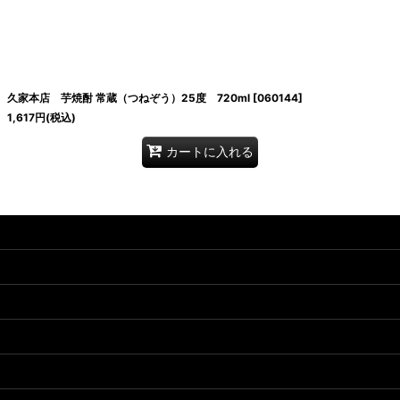
絞り込む
久家本店 芋焼酎 常蔵（つねぞう）25度 720ml
[
060144
]
1,617
円
(税込)
カートに入れる