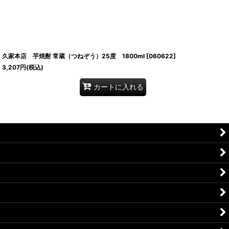
久家本店 芋焼酎 常蔵（つねぞう）25度 1800ml
[
060622
]
3,207
円
(税込)
カートに入れる