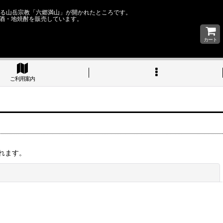
なる山岳宗教「六郷満山」が開かれたところです。
酒・地焼酎を販売しています。
カート
ご利用案内
れます。
閉じる