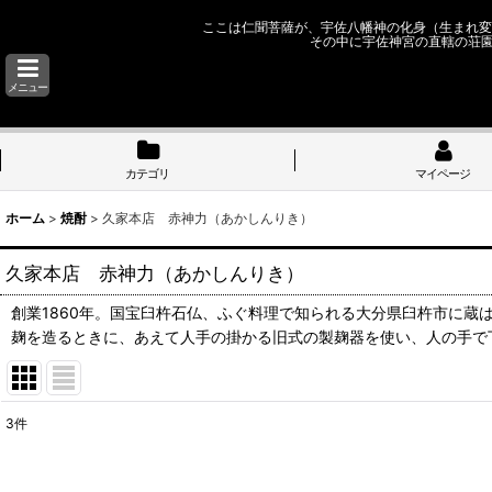
ここは仁聞菩薩が、宇佐八幡神の化身（生まれ変
その中に宇佐神宮の直轄の荘
メニュー
カテゴリ
マイページ
ホーム
>
焼酎
>
久家本店 赤神力（あかしんりき）
久家本店 赤神力（あかしんりき）
創業1860年。国宝臼杵石仏、ふぐ料理で知られる大分県臼杵市に蔵
麹を造るときに、あえて人手の掛かる旧式の製麹器を使い、人の手で
3
件
表示数
: