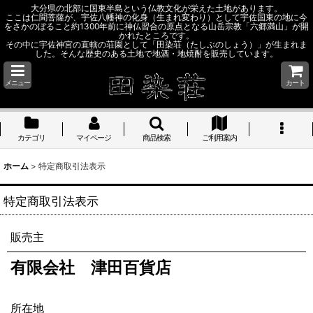
大分県の北部に国東半島という仏教文化が栄えた土地があります。
ここは仁聞菩薩が、宇佐八幡神の化身（生まれ変わり）として宇佐国東の地に今
をさかのぼること約1300年前に神仏習合の原点となる山岳宗教「六郷満山」が開
かれたところです。
その中に宇佐神宮の直轄の荘園として「田染荘（たしぶのしょう）」が生まれま
した。そんな歴史のある土地で地酒・地焼酎を販売しています。
メニュー
カート
カテゴリ
マイページ
商品検索
ご利用案内
ホーム
>
特定商取引法表示
特定商取引法表示
販売主
有限会社 津田百貨店
所在地