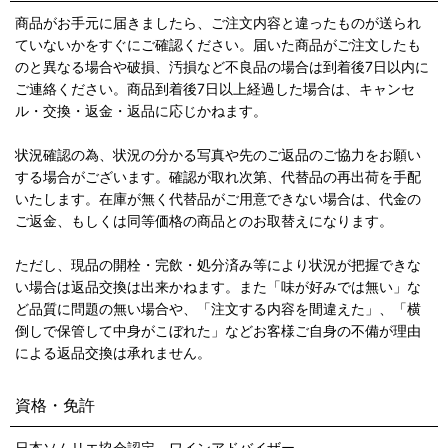
商品がお手元に届きましたら、ご注文内容と違ったものが送られ
ていないかをすぐにご確認ください。届いた商品がご注文したも
のと異なる場合や破損、汚損など不良品の場合は到着後7日以内に
ご連絡ください。商品到着後7日以上経過した場合は、キャンセ
ル・交換・返金・返品に応じかねます。
状況確認の為、状況の分かる写真や先のご返品のご協力をお願い
する場合がございます。確認が取れ次第、代替品の再出荷を手配
いたします。在庫が無く代替品がご用意できない場合は、代金の
ご返金、もしくは同等価格の商品とのお取替えになります。
ただし、現品の開栓・完飲・処分済み等により状況が把握できな
い場合は返品交換は出来かねます。また「味が好みでは無い」な
ど品質に問題の無い場合や、「注文する内容を間違えた」、「横
倒しで保管して中身がこぼれた」などお客様ご自身の不備が理由
による返品交換は承れません。
資格・免許
日本ソムリエ協会認定 ワインアドバイザー