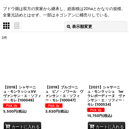
ブドウ畑は双方の実家から継承し、総面積は20haとかなりの規模。
全量元詰めとはせず、一部はネゴシアンに桶売りしている。
表示順変更
閉じる
3
件
表示数
:
並び順
:
絞り込む
【2018】シャサーニ
【2019】ブルゴーニ
【2021】シャサーニ
ュ・モンラッシェVV
ュ ピノ・ノワール ヴ
ュ・モンラッシェ 1er
ヴァンサン・エ・ソフィ
ァンサン・エ・ソフィ
ラレボーディーヌ ヴァ
ー・モレ
[
100048
]
ー・モレ
[
100047
]
ンサン・エ・ソフィー・
モレ
[
100534
]
5,500
円
(税込)
3,630
円
(税込)
15,750
円
(税込)
カートに入れる
カートに入れる