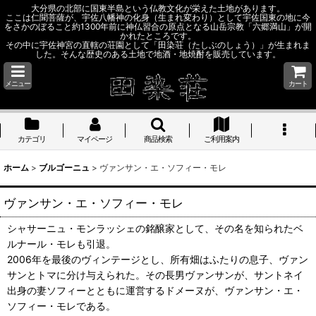
大分県の北部に国東半島という仏教文化が栄えた土地があります。
ここは仁聞菩薩が、宇佐八幡神の化身（生まれ変わり）として宇佐国東の地に今
をさかのぼること約1300年前に神仏習合の原点となる山岳宗教「六郷満山」が開
かれたところです。
その中に宇佐神宮の直轄の荘園として「田染荘（たしぶのしょう）」が生まれま
した。そんな歴史のある土地で地酒・地焼酎を販売しています。
メニュー
カート
カテゴリ
マイページ
商品検索
ご利用案内
ホーム
>
ブルゴーニュ
>
ヴァンサン・エ・ソフィー・モレ
ヴァンサン・エ・ソフィー・モレ
シャサーニュ・モンラッシェの銘醸家として、その名を知られたベ
ルナール・モレも引退。
2006年を最後のヴィンテージとし、所有畑はふたりの息子、ヴァン
サンとトマに分け与えられた。その長男ヴァンサンが、サントネイ
出身の妻ソフィーとともに運営するドメーヌが、ヴァンサン・エ・
ソフィー・モレである。