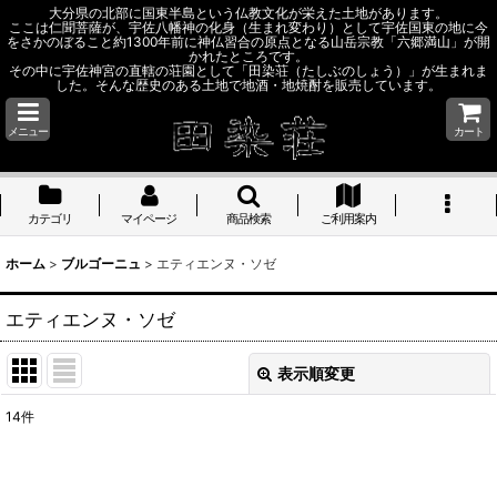
大分県の北部に国東半島という仏教文化が栄えた土地があります。
ここは仁聞菩薩が、宇佐八幡神の化身（生まれ変わり）として宇佐国東の地に今
をさかのぼること約1300年前に神仏習合の原点となる山岳宗教「六郷満山」が開
かれたところです。
その中に宇佐神宮の直轄の荘園として「田染荘（たしぶのしょう）」が生まれま
した。そんな歴史のある土地で地酒・地焼酎を販売しています。
メニュー
カート
カテゴリ
マイページ
商品検索
ご利用案内
ホーム
>
ブルゴーニュ
>
エティエンヌ・ソゼ
エティエンヌ・ソゼ
表示順変更
閉じる
14
件
表示数
: