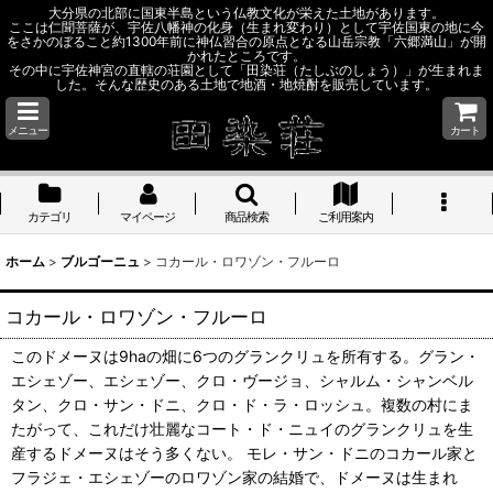
大分県の北部に国東半島という仏教文化が栄えた土地があります。
ここは仁聞菩薩が、宇佐八幡神の化身（生まれ変わり）として宇佐国東の地に今
をさかのぼること約1300年前に神仏習合の原点となる山岳宗教「六郷満山」が開
かれたところです。
その中に宇佐神宮の直轄の荘園として「田染荘（たしぶのしょう）」が生まれま
した。そんな歴史のある土地で地酒・地焼酎を販売しています。
メニュー
カート
カテゴリ
マイページ
商品検索
ご利用案内
ホーム
>
ブルゴーニュ
>
コカール・ロワゾン・フルーロ
コカール・ロワゾン・フルーロ
このドメーヌは9haの畑に6つのグランクリュを所有する。グラン・
エシェゾー、エシェゾー、クロ・ヴージョ、シャルム・シャンベル
タン、クロ・サン・ドニ、クロ・ド・ラ・ロッシュ。複数の村にま
たがって、これだけ壮麗なコート・ド・ニュイのグランクリュを生
産するドメーヌはそう多くない。 モレ・サン・ドニのコカール家と
フラジェ・エシェゾーのロワゾン家の結婚で、ドメーヌは生まれ