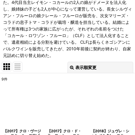
た。4代目当主レイモン・コカールの2人の娘がドメーヌを法人化
し、娘姉妹の子ども2人が中心になって運営している。長女シルヴィ
アン・フルーロの娘クレール・フルーロが販売を、次女マリーズ・
コラドの息子トマ・コラドが栽培・醸造を担当している。結婚によ
って所有権は3つの家族に広がったが、それぞれの名前をつけた
「コカール・ロワゾン・フルーロ」（CLF）として法人化すること
で、遺産相続による分割を避けている。 CLFは長らくネゴシアンに
バルクワインを販売してきたが、2010年前後に契約が終わり、自家
元詰めに切り替え始めた。
表示順変更
閉じる
9
件
表示数
:
並び順
:
絞り込む
【2017】クロ・ヴージ
【2017】クロ・ド・
【2018】ジュヴレ・シ