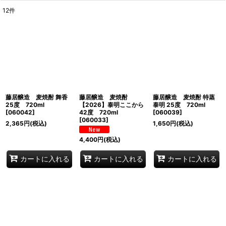
12
件
表示数
:
並び順
:
絞り込む
藤居醸造 麦焼酎 舞香
藤居醸造 麦焼酎
藤居醸造 麦焼酎 特蒸
25度 720ml
【2026】泰明ここから
泰明 25度 720ml
[
060042
]
42度 720ml
[
060039
]
[
060033
]
2,365
円
(税込)
1,650
円
(税込)
4,400
円
(税込)
カートに入れる
カートに入れる
カートに入れる