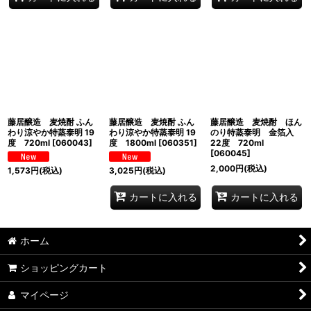
藤居醸造 麦焼酎 ふん
藤居醸造 麦焼酎 ふん
藤居醸造 麦焼酎 ほん
わり涼やか特蒸泰明 19
わり涼やか特蒸泰明 19
のり特蒸泰明 金箔入
度 720ml
[
060043
]
度 1800ml
[
060351
]
22度 720ml
[
060045
]
2,000
円
(税込)
1,573
円
(税込)
3,025
円
(税込)
カートに入れる
カートに入れる
ホーム
ショッピングカート
マイページ