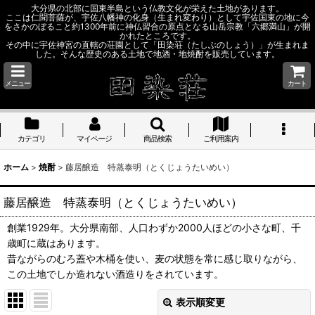
大分県の北部に国東半島という仏教文化が栄えた土地があります。
ここは仁聞菩薩が、宇佐八幡神の化身（生まれ変わり）として宇佐国東の地に今
をさかのぼること約1300年前に神仏習合の原点となる山岳宗教「六郷満山」が開
かれたところです。
その中に宇佐神宮の直轄の荘園として「田染荘（たしぶのしょう）」が生まれま
した。そんな歴史のある土地で地酒・地焼酎を販売しています。
メニュー
カート
カテゴリ
マイページ
商品検索
ご利用案内
ホーム
>
焼酎
>
藤居醸造 特蒸泰明（とくじょうたいめい）
藤居醸造 特蒸泰明（とくじょうたいめい）
創業1929年。大分県南部、人口わずか2000人ほどの小さな町、千
歳町に蔵はあります。
昔ながらのむろ蓋や木桶を使い、麦の状態を常に感じ取りながら、
この土地でしか造れない酒造りをされています。
表示順変更
閉じる