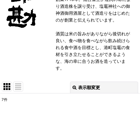
り酒造株を譲り受け、塩竈神社への御
神酒御用酒屋として酒造りをはじめた
のが創業と伝えられています。
酒質は米の旨みがありながら後切れが
良い、食べ物を食べながら飲み続けら
れる食中酒を目標とし、港町塩竈の食
材を引き立たせることができるよう
な、海の幸に合うお酒を造っていま
す。
表示順変更
閉じる
7
件
表示数
:
並び順
:
絞り込む