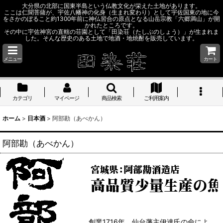
大分県の北部に国東半島という仏教文化が栄えた土地があります。
ここは仁聞菩薩が、宇佐八幡神の化身（生まれ変わり）として宇佐国東の地に今
をさかのぼること約1300年前に神仏習合の原点となる山岳宗教「六郷満山」が開
かれたところです。
その中に宇佐神宮の直轄の荘園として「田染荘（たしぶのしょう）」が生まれま
した。そんな歴史のある土地で地酒・地焼酎を販売しています。
メニュー
カート
カテゴリ
マイページ
商品検索
ご利用案内
ホーム
>
日本酒
>
阿部勘（あべかん）
阿部勘（あべかん）
創業1716年。仙台藩主伊達氏の命によ