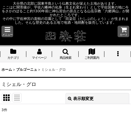
大分県の北部に国東半島という仏教文化が栄えた土地があります。
ここは仁聞菩薩が、宇佐八幡神の化身（生まれ変わり）として宇佐国東の地に今
をさかのぼること約1300年前に神仏習合の原点となる山岳宗教「六郷満山」が開
かれたところです。
その中に宇佐神宮の直轄の荘園として「田染荘（たしぶのしょう）」が生まれま
した。そんな歴史のある土地で地酒・地焼酎を販売しています。
メニュー
カート
カテゴリ
マイページ
商品検索
ご利用案内
ホーム
>
ブルゴーニュ
>
ミシェル・グロ
ミシェル・グロ
表示順変更
閉じる
3
件
表示数
: