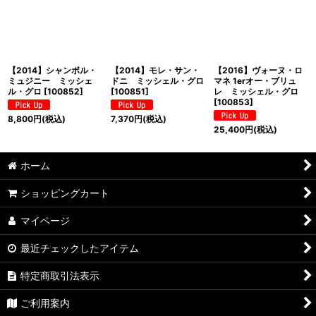
並び順
:
絞り込む
【2014】シャンボル・
【2014】モレ・サン・
【2016】ヴォーヌ・ロ
ミュジニー ミッシェ
ドニ ミッシェル・グロ
マネ 1erオー・ブリュ
ル・グロ
[
100852
]
[
100851
]
レ ミッシェル・グロ
[
100853
]
8,800
円
(税込)
7,370
円
(税込)
25,400
円
(税込)
ホーム
ショッピングカート
マイページ
最近チェックしたアイテム
特定商取引法表示
ご利用案内