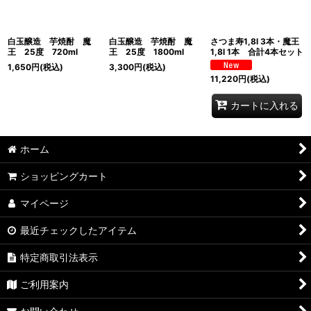
白玉醸造 芋焼酎 魔
白玉醸造 芋焼酎 魔
さつま寿1,8l 3本・魔王
王 25度 720ml
王 25度 1800ml
1,8l 1本 合計4本セット
1,650
円
(税込)
3,300
円
(税込)
11,220
円
(税込)
カートに入れる
ホーム
ショッピングカート
マイページ
最近チェックしたアイテム
特定商取引法表示
ご利用案内