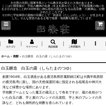
大分県の北部に国東半島という仏教文化が栄えた土地があります。
ここは仁聞菩薩が、宇佐八幡神の化身（生まれ変わり）として宇佐国東の地に今
をさかのぼること約1300年前に神仏習合の原点となる山岳宗教「六郷満山」が開
かれたところです。
その中に宇佐神宮の直轄の荘園として「田染荘（たしぶのしょう）」が生まれま
した。そんな歴史のある土地で地酒・地焼酎を販売しています。
メニュー
カート
カテゴリ
マイページ
商品検索
ご利用案内
ホーム
>
焼酎
>
白玉醸造 白玉の露（しらたまのつゆ）
白玉醸造 白玉の露（しらたまのつゆ）
創業1904年。白玉酒造がある鹿児島県肝属郡錦江町は大隅半島西部
の鹿児島湾に面し、国の天然保護区域に指定される稲尾岳や神川大
滝など緑豊かな場所にあります。
芋焼酎ブームとなった魔王の蔵元として有名ですが、蔵の名前がつ
いた白玉の露、芋と麦のブレンドの元老院、芋と米のブレンドの天
誅など、どれも個性的な焼酎を造られています。