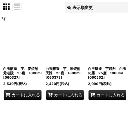
表示順変更
閉じる
6
件
表示数
:
並び順
:
絞り込む
白玉醸造 芋、麦焼酎
白玉醸造 芋、米焼酎
白玉醸造 芋焼酎 白玉
元老院 25度 1800ml
天誅 25度 1800ml
の露 25度 1800ml
[
060327
]
[
060373
]
[
060552
]
2,530
円
(税込)
2,420
円
(税込)
2,090
円
(税込)
カートに入れる
カートに入れる
カートに入れる