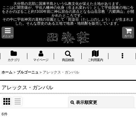
大分県の北部に国東半島という仏教文化が栄えた土地があります。
ここは仁聞菩薩が、宇佐八幡神の化身（生まれ変わり）として宇佐国東の地に今
をさかのぼること約1300年前に神仏習合の原点となる山岳宗教「六郷満山」が開
かれたところです。
その中に宇佐神宮の直轄の荘園として「田染荘（たしぶのしょう）」が生まれま
した。そんな歴史のある土地で地酒・地焼酎を販売しています。
メニュー
カート
カテゴリ
マイページ
商品検索
ご利用案内
ホーム
>
ブルゴーニュ
>
アレックス・ガンバル
アレックス・ガンバル
表示順変更
閉じる
6
件
表示数
: