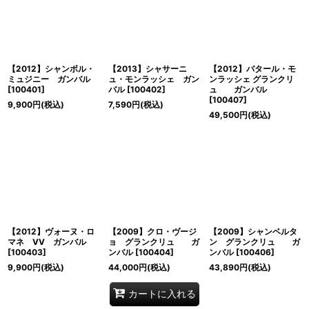
並び順
:
絞り込む
【2012】シャンボル・
【2013】シャサーニ
【2012】バタール・モ
ミュジニー ガンバル
ュ・モンラッシェ ガン
ンラッシェ グランクリ
[
100401
]
バル
[
100402
]
ュ ガンバル
[
100407
]
9,900
円
(税込)
7,590
円
(税込)
49,500
円
(税込)
【2012】ヴォーヌ・ロ
【2009】クロ・ヴージ
【2009】シャンベルタ
マネ VV ガンバル
ョ グランクリュ ガ
ン グランクリュ ガ
[
100403
]
ンバル
[
100404
]
ンバル
[
100406
]
9,900
円
(税込)
44,000
円
(税込)
43,890
円
(税込)
カートに入れる