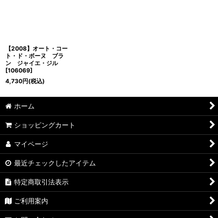
並び順
:
絞り込む
【2008】オート・コー
ト・ド・ボーヌ ブラ
ン ジャイエ・ジル
[
106069
]
4,730
円
(税込)
ホーム
ショッピングカート
マイページ
最近チェックしたアイテム
特定商取引法表示
ご利用案内