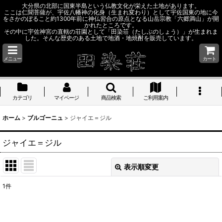
大分県の北部に国東半島という仏教文化が栄えた土地があります。
ここは仁聞菩薩が、宇佐八幡神の化身（生まれ変わり）として宇佐国東の地に今
をさかのぼること約1300年前に神仏習合の原点となる山岳宗教「六郷満山」が開
かれたところです。
その中に宇佐神宮の直轄の荘園として「田染荘（たしぶのしょう）」が生まれま
した。そんな歴史のある土地で地酒・地焼酎を販売しています。
メニュー
カート
カテゴリ
マイページ
商品検索
ご利用案内
ホーム
>
ブルゴーニュ
>
ジャイエ＝ジル
ジャイエ＝ジル
表示順変更
閉じる
1
件
表示数
: