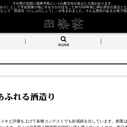
大分県の北部に国東半島という仏教文化が栄えた土地があります。
わり）として宇佐国東の地に今をさかのぼること約1300年前に神仏習合の原点と
園として「田染荘（たしぶのしょう）」が生まれました。そんな歴史のある土地で地
商品検索
メキと評価を上げて各種コンテストでも好成績を出しています。創業は