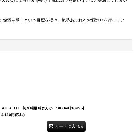
本大震災による津波を受けて蔵は原型を留めないほど壊滅してしまい
する銘酒を醸すという目標を掲げ、気勢あふれるお酒造りを行ってい
閉じる
ＡＫＡＢＵ 純米吟醸 吟ぎんが 1800ml
[
10435
]
4,180
円
(税込)
カートに入れる