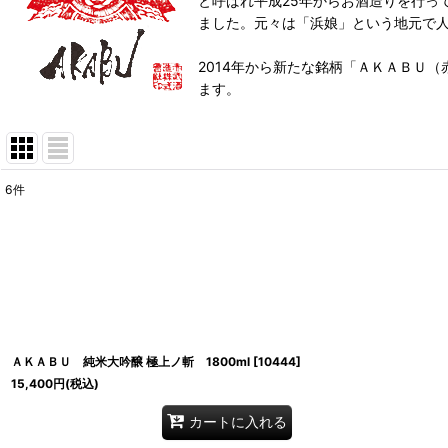
と呼ばれ平成25年からお酒造りを行っ
ました。元々は「浜娘」という地元で
2014年から新たな銘柄「ＡＫＡＢＵ
ます。
6
件
表示数
:
並び順
:
ＡＫＡＢＵ 純米大吟醸 極上ノ斬 1800ml
[
10444
]
15,400
円
(税込)
カートに入れる