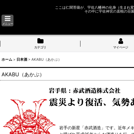
ここは仁聞菩薩が、宇佐八幡神の化身（生まれ変
その中に宇佐神宮の直轄の荘
メニュー
カテゴリ
マイページ
ホーム
>
日本酒
>
AKABU（あかぶ）
AKABU（あかぶ）
岩手の新星「赤武酒造」です。近年メキ