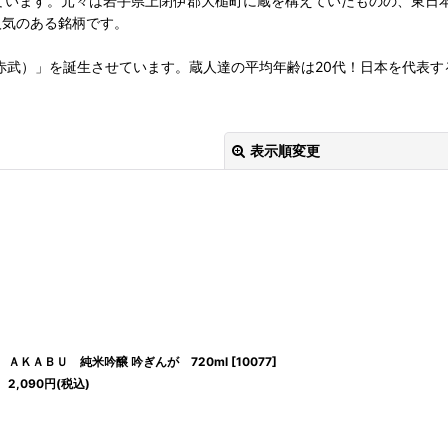
ています。元々は岩手県上閉伊郡大槌町に蔵を構えていたものの、東日
人気のある銘柄です。
（赤武）」を誕生させています。蔵人達の平均年齢は20代！日本を代表
表示順変更
絞り込む
ＡＫＡＢＵ 純米吟醸 吟ぎんが 720ml
[
10077
]
2,090
円
(税込)