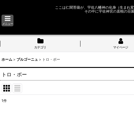
ここは仁聞菩薩が、宇佐八幡神の化身（生まれ変
その中に宇佐神宮の直轄の荘
メニュー
カテゴリ
マイページ
ホーム
>
ブルゴーニュ
>
トロ・ボー
トロ・ボー
1
件
表示数
:
並び順
: