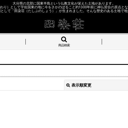
大分県の北部に国東半島という仏教文化が栄えた土地があります。
わり）として宇佐国東の地に今をさかのぼること約1300年前に神仏習合の原点と
園として「田染荘（たしぶのしょう）」が生まれました。そんな歴史のある土地で地
商品検索
表示順変更