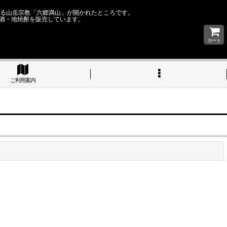
なる山岳宗教「六郷満山」が開かれたところです。
酒・地焼酎を販売しています。
カート
ご利用案内
閉じる