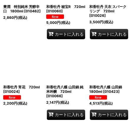
豊潤 特別純米 芳醇辛
和香牡丹 秘宝R 720ml
和香牡丹 天衣 スパーク
口 1800ml
[
010462
]
[
010060
]
リング 720ml
[
010026
]
2,860
円
(税込)
3,500
円
(税込)
5,000
円
(税込)
カートに入れる
カートに入れる
和香牡丹 宵花 720ml
和香牡丹八蝶 山田錦 純
和香牡丹八蝶 山田錦
[
010024
]
米吟醸 720ml
1800ml
[
010423
]
[
010066
]
2,147
円
(税込)
2,200
円
(税込)
4,513
円
(税込)
カートに入れる
カートに入れる