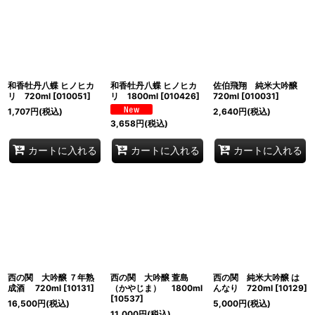
和香牡丹八蝶 ヒノヒカ
和香牡丹八蝶 ヒノヒカ
佐伯飛翔 純米大吟醸
リ 720ml
[
010051
]
リ 1800ml
[
010426
]
720ml
[
010031
]
1,707
円
(税込)
2,640
円
(税込)
3,658
円
(税込)
カートに入れる
カートに入れる
カートに入れる
西の関 大吟醸 ７年熟
西の関 大吟醸 萱島
西の関 純米大吟醸 は
成酒 720ml
[
10131
]
（かやじま） 1800ml
んなり 720ml
[
10129
]
[
10537
]
16,500
円
(税込)
5,000
円
(税込)
11,000
円
(税込)