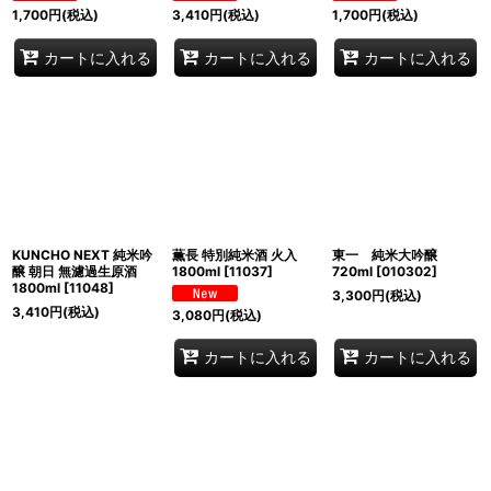
1,700
円
(税込)
3,410
円
(税込)
1,700
円
(税込)
カートに入れる
カートに入れる
カートに入れる
KUNCHO NEXT 純米吟
薫長 特別純米酒 火入
東一 純米大吟醸
醸 朝日 無濾過生原酒
1800ml
[
11037
]
720ml
[
010302
]
1800ml
[
11048
]
3,300
円
(税込)
3,410
円
(税込)
3,080
円
(税込)
カートに入れる
カートに入れる