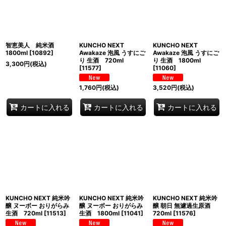
智恵美人 純米酒
KUNCHO NEXT
KUNCHO NEXT
1800ml
[
10892
]
Awakaze 泡風 うすにご
Awakaze 泡風 うすにご
り 生酒 720ml
り 生酒 1800ml
3,300
円
(税込)
[
11577
]
[
11060
]
1,760
円
(税込)
3,520
円
(税込)
カートに入れる
カートに入れる
カートに入れる
KUNCHO NEXT 純米吟
KUNCHO NEXT 純米吟
KUNCHO NEXT 純米吟
醸 ヌーボー おりがらみ
醸 ヌーボー おりがらみ
醸 朝日 無濾過生原酒
生酒 720ml
[
11513
]
生酒 1800ml
[
11041
]
720ml
[
11576
]