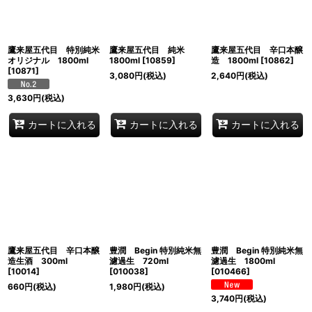
鷹来屋五代目 特別純米
鷹来屋五代目 純米
鷹来屋五代目 辛口本醸
オリジナル 1800ml
1800ml
[
10859
]
造 1800ml
[
10862
]
[
10871
]
3,080
円
(税込)
2,640
円
(税込)
3,630
円
(税込)
カートに入れる
カートに入れる
カートに入れる
鷹来屋五代目 辛口本醸
豊潤 Begin 特別純米無
豊潤 Begin 特別純米無
造生酒 300ml
濾過生 720ml
濾過生 1800ml
[
10014
]
[
010038
]
[
010466
]
660
円
(税込)
1,980
円
(税込)
3,740
円
(税込)