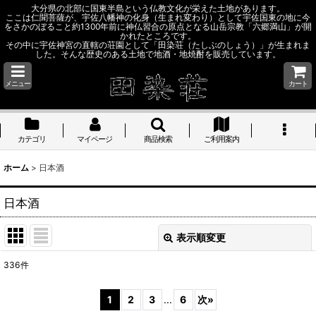
大分県の北部に国東半島という仏教文化が栄えた土地があります。
ここは仁聞菩薩が、宇佐八幡神の化身（生まれ変わり）として宇佐国東の地に今
をさかのぼること約1300年前に神仏習合の原点となる山岳宗教「六郷満山」が開
かれたところです。
その中に宇佐神宮の直轄の荘園として「田染荘（たしぶのしょう）」が生まれま
した。そんな歴史のある土地で地酒・地焼酎を販売しています。
メニュー
カート
カテゴリ
マイページ
商品検索
ご利用案内
ホーム
>
日本酒
日本酒
表示順変更
閉じる
336
件
サブカテゴリ
:
1
2
3
...
6
次
»