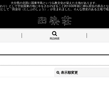
大分県の北部に国東半島という仏教文化が栄えた土地があります。
わり）として宇佐国東の地に今をさかのぼること約1300年前に神仏習合の原点と
園として「田染荘（たしぶのしょう）」が生まれました。そんな歴史のある土地で地
商品検索
表示順変更