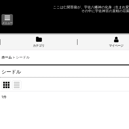
ここは仁聞菩薩が、宇佐八幡神の化身（生まれ変
その中に宇佐神宮の直轄の荘
メニュー
カテゴリ
マイページ
ホーム
>
シードル
シードル
1
件
表示数
:
並び順
: