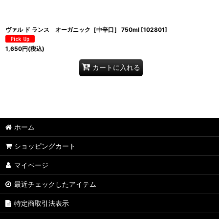
ヴァル ド ランス オーガニック［中辛口］ 750ml
[
102801
]
1,650
円
(税込)
カートに入れる
ホーム
ショッピングカート
マイページ
最近チェックしたアイテム
特定商取引法表示