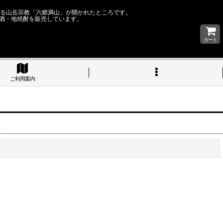
なる山岳宗教「六郷満山」が開かれたところです。
酒・地焼酎を販売しています。
カート
ご利用案内
閉じる