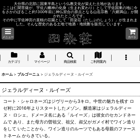
大分県の北部に国東半島という仏教文化が栄えた土地があります。
ここは仁聞菩薩が、宇佐八幡神の化身（生まれ変わり）として宇佐国東の地に今
をさかのぼること約1300年前に神仏習合の原点となる山岳宗教「六郷満山」が開
かれたところです。
その中に宇佐神宮の直轄の荘園として「田染荘（たしぶのしょう）」が生まれま
した。そんな歴史のある土地で地酒・地焼酎を販売しています。
メニュー
カート
カテゴリ
マイページ
商品検索
ご利用案内
ホーム
>
ブルゴーニュ
>
ジェラルディーヌ・ルイーズ
ジェラルディーヌ・ルイーズ
コート・シャロネーズはジヴリーから3キロ。中世の魅力を残す ロ
ゼ村に2016年よりスタートしたメゾン。醸造家はジェラルディー
ヌ・ ロシェ。ドメーヌ名にある「ルイーズ」は彼女のセカンドネー
ムで あり、また母方の曽祖父、祖父、叔父がガメイ村でワイン造り
をして いたことから、ワイン造りのルーツでもある母親のファース
トネーム からきている。