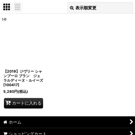
表示順変更
閉じる
1
件
表示数
:
並び順
:
絞り込む
【2019】ジヴリー シャ
ンプーロ ブラン ジェ
ラルディーヌ・ルイーズ
[
100417
]
5,280
円
(税込)
カートに入れる
ホーム
ショッピングカート