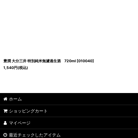
豊潤 大分三井 特別純米無濾過生酒 720ml
[
010040
]
1,540
円
(税込)
ホーム
ショッピングカート
マイページ
最近チェックしたアイテム