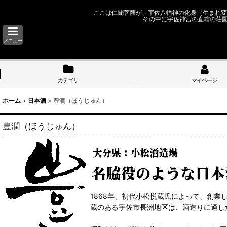
ここは仁聞菩薩が、宇佐八幡神の化身（生まれ変
その中に宇佐神宮の直轄の荘
メニュー
カテゴリ
マイページ
ホーム
>
日本酒
>
豊潤（ほうじゅん）
豊潤（ほうじゅん）
1868年、初代小松悦蔵氏によって、創業
蔵のある宇佐市長洲地区は、酒造りに適し