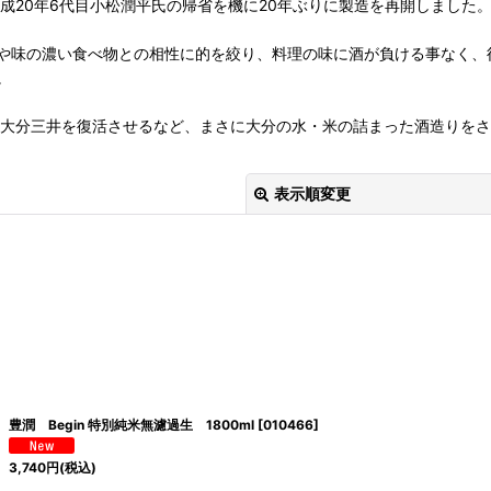
成20年6代目小松潤平氏の帰省を機に20年ぶりに製造を再開しました
や味の濃い食べ物との相性に的を絞り、料理の味に酒が負ける事なく、
。
、大分三井を復活させるなど、まさに大分の水・米の詰まった酒造りを
表示順変更
絞り込む
豊潤 Begin 特別純米無濾過生 1800ml
[
010466
]
3,740
円
(税込)