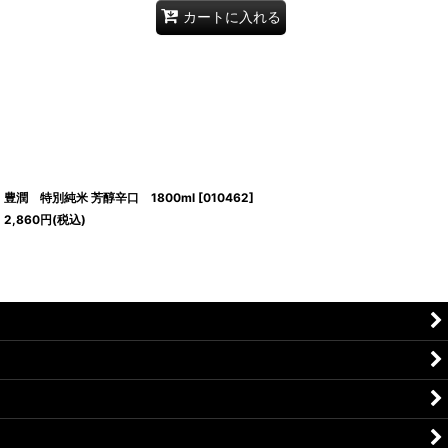
カートに入れる
豊潤 特別純米 芳醇辛口 1800ml
[
010462
]
2,860
円
(税込)