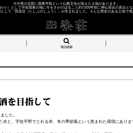
大分県の北部に国東半島という仏教文化が栄えた土地があります。
わり）として宇佐国東の地に今をさかのぼること約1300年前に神仏習合の原点と
園として「田染荘（たしぶのしょう）」が生まれました。そんな歴史のある土地で地
商品検索
しました。
た水と、宇佐平野でとれる米、冬の季節風という恵まれた環境にありま