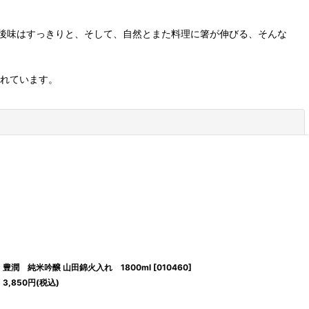
。
後味はすっきりと、そして、自然とまた料理に箸が伸びる、そんな
されています。
閉じる
豊潤 純米吟醸 山田錦火入れ 1800ml
[
010460
]
3,850
円
(税込)