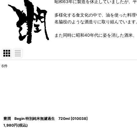
昭和63年に製造を休止していましたが、平
多様化する食文化の中で、油を使った料理
名脇役のような酒造りに取り組んでいます
また同時に昭和40年代に姿を消した酒米
6
件
表示数
:
並び順
:
豊潤 Begin 特別純米無濾過生 720ml
[
010038
]
1,980
円
(税込)