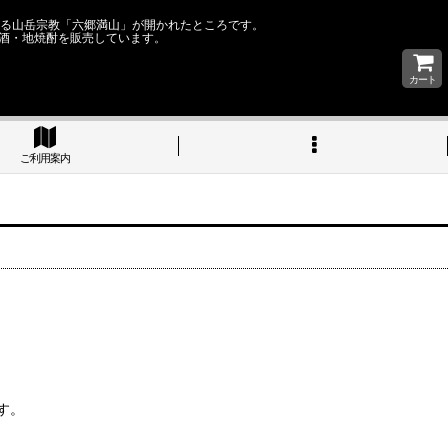
なる山岳宗教「六郷満山」が開かれたところです。
酒・地焼酎を販売しています。
カート
ご利用案内
す。