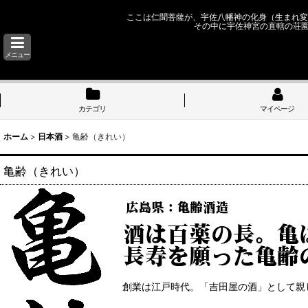
ここは仁聞菩薩が、宇佐八幡神の化身（生まれ変
その中に宇佐神宮の直轄の荘
メニュー
カテゴリ
マイページ
ホーム
>
日本酒
>
亀齢（きれい）
亀齢（きれい）
創業は江戸時代。「吉田屋の酒」として親