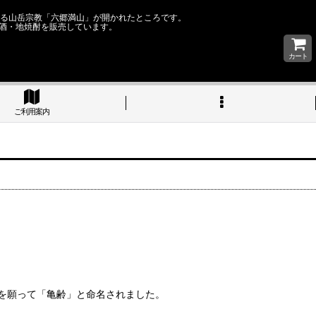
なる山岳宗教「六郷満山」が開かれたところです。
酒・地焼酎を販売しています。
カート
ご利用案内
を願って「亀齢」と命名されました。