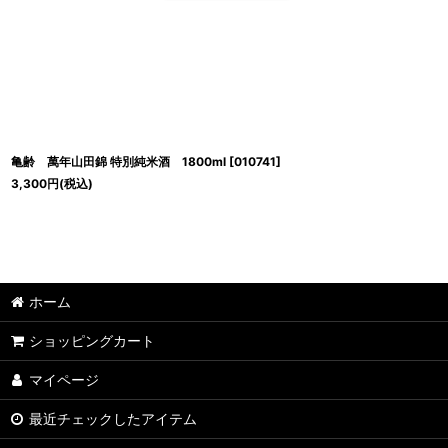
亀齢 萬年山田錦 特別純米酒 1800ml
[
010741
]
3,300
円
(税込)
ホーム
ショッピングカート
マイページ
最近チェックしたアイテム