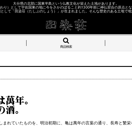
大分県の北部に国東半島という仏教文化が栄えた土地があります。
わり）として宇佐国東の地に今をさかのぼること約1300年前に神仏習合の原点と
園として「田染荘（たしぶのしょう）」が生まれました。そんな歴史のある土地で地
商品検索
しまれていたものを、明治初期に、亀は萬年の言葉の通り、長寿と繁栄