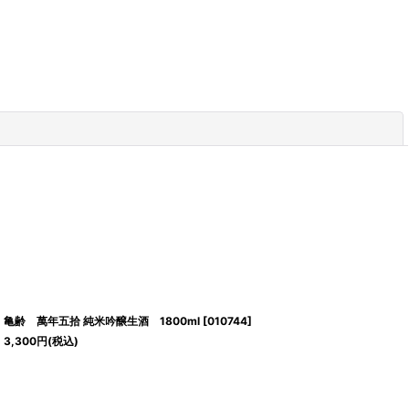
閉じる
亀齢 萬年五拾 純米吟醸生酒 1800ml
[
010744
]
3,300
円
(税込)