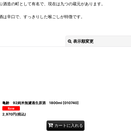
ぶ酒造の町として有名で、現在は九つの蔵元があります。
酒は辛口で、すっきりした喉ごしが特徴です。
表示順変更
絞り込む
亀齢 92純米無濾過生原酒 1800ml
[
010740
]
2,970
円
(税込)
カートに入れる