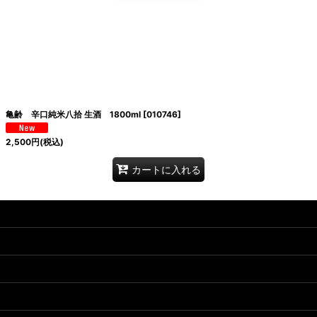
亀齢 辛口純米八拾 生酒 1800ml
[
010746
]
2,500
円
(税込)
カートに入れる