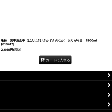
亀齢 萬事酒盃中（ばんじさけさかずきのなか） おりがらみ 1800ml
[
010747
]
2,640
円
(税込)
カートに入れる