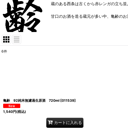
蔵のある西条は古くから赤レンガの立ち並
甘口のお酒を造る蔵元が多い中、亀齢のお
6
件
表示数
:
並び順
:
亀齢 92純米無濾過生原酒 720ml
[
011539
]
1,540
円
(税込)
カートに入れる