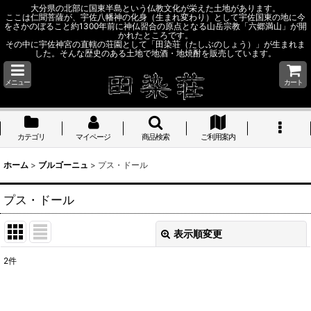
大分県の北部に国東半島という仏教文化が栄えた土地があります。
ここは仁聞菩薩が、宇佐八幡神の化身（生まれ変わり）として宇佐国東の地に今
をさかのぼること約1300年前に神仏習合の原点となる山岳宗教「六郷満山」が開
かれたところです。
その中に宇佐神宮の直轄の荘園として「田染荘（たしぶのしょう）」が生まれま
した。そんな歴史のある土地で地酒・地焼酎を販売しています。
メニュー
カート
カテゴリ
マイページ
商品検索
ご利用案内
ホーム
>
ブルゴーニュ
>
プス・ドール
プス・ドール
表示順変更
閉じる
2
件
表示数
: