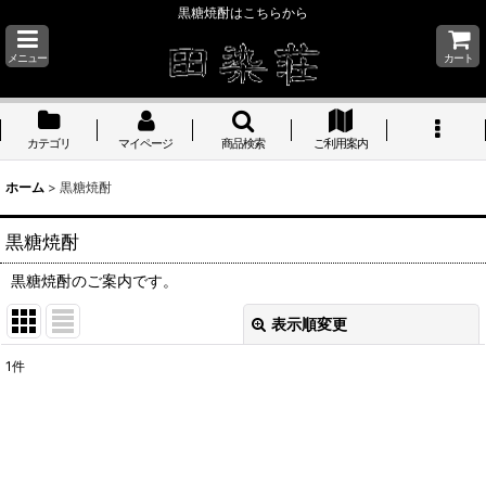
黒糖焼酎はこちらから
メニュー
カート
カテゴリ
マイページ
商品検索
ご利用案内
ホーム
>
黒糖焼酎
黒糖焼酎
黒糖焼酎のご案内です。
表示順変更
閉じる
1
件
表示数
:
並び順
: