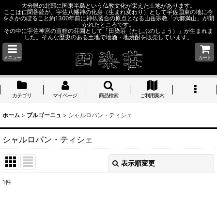
大分県の北部に国東半島という仏教文化が栄えた土地があります。
ここは仁聞菩薩が、宇佐八幡神の化身（生まれ変わり）として宇佐国東の地に今
をさかのぼること約1300年前に神仏習合の原点となる山岳宗教「六郷満山」が開
かれたところです。
その中に宇佐神宮の直轄の荘園として「田染荘（たしぶのしょう）」が生まれま
した。そんな歴史のある土地で地酒・地焼酎を販売しています。
メニュー
カート
カテゴリ
マイページ
商品検索
ご利用案内
ホーム
>
ブルゴーニュ
>
シャルロパン・ティシェ
シャルロパン・ティシェ
表示順変更
閉じる
1
件
表示数
: