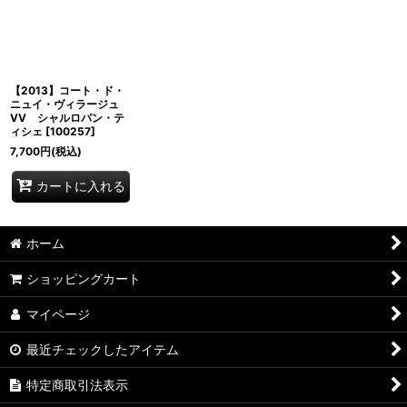
並び順
:
絞り込む
【2013】コート・ド・
ニュイ・ヴィラージュ
VV シャルロパン・テ
ィシェ
[
100257
]
7,700
円
(税込)
カートに入れる
ホーム
ショッピングカート
マイページ
最近チェックしたアイテム
特定商取引法表示